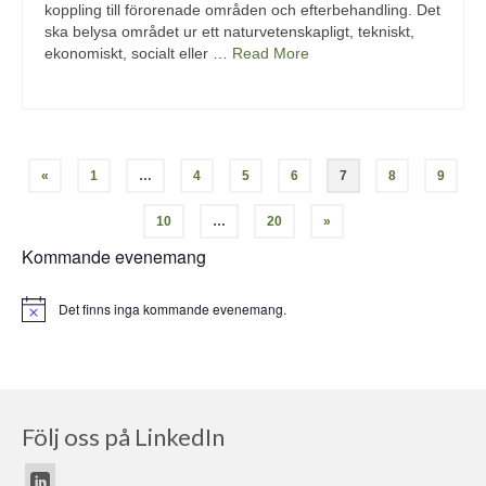
koppling till förorenade områden och efterbehandling. Det
ska belysa området ur ett naturvetenskapligt, tekniskt,
ekonomiskt, socialt eller …
Read More
«
1
…
4
5
6
7
8
9
10
…
20
»
Kommande evenemang
Det finns inga kommande evenemang.
Notis
Följ oss på LinkedIn