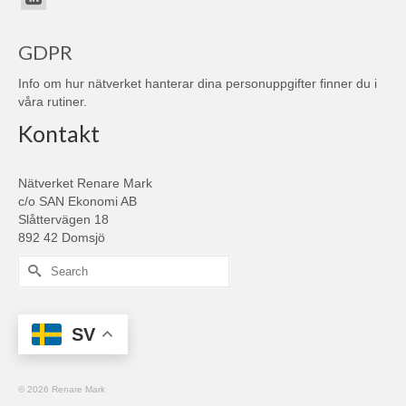
GDPR
Info om hur nätverket hanterar dina personuppgifter finner du i
våra
rutiner
.
Kontakt
Nätverket Renare Mark
c/o SAN Ekonomi AB
Slåttervägen 18
892 42 Domsjö
Search
for:
SV
© 2026 Renare Mark