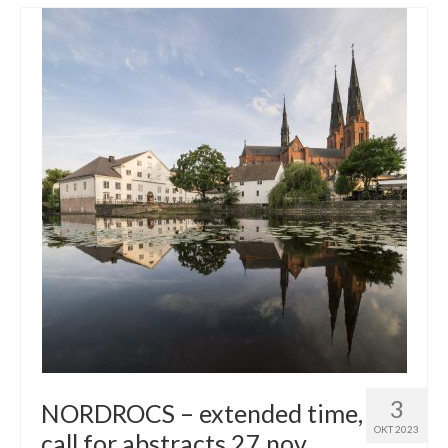
3
NORDROCS – extended time,
OKT 2023
call for abstracts 27 nov