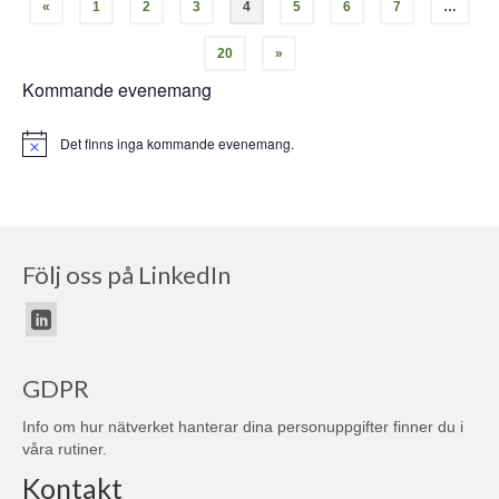
«
1
2
3
4
5
6
7
…
20
»
Kommande evenemang
Det finns inga kommande evenemang.
Notis
Följ oss på LinkedIn
GDPR
Info om hur nätverket hanterar dina personuppgifter finner du i
våra
rutiner
.
Kontakt