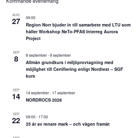
Kommande evenemang
AUG
09:00
27
Region Norr bjuder in till samarbete med LTU som
håller Workshop NeTo-PFAS Interreg Aurora
Project
SEP
8 september
-
9 september
8
Allmän grundkurs i miljöprovtagning med
möjlighet till Certifiering enligt Nordtest – SGF
kurs
SEP
14 september
-
17 september
14
NORDROCS 2026
SEP
09:00
-
17:00
22
25 år av renare mark – och vägen framåt
SEP