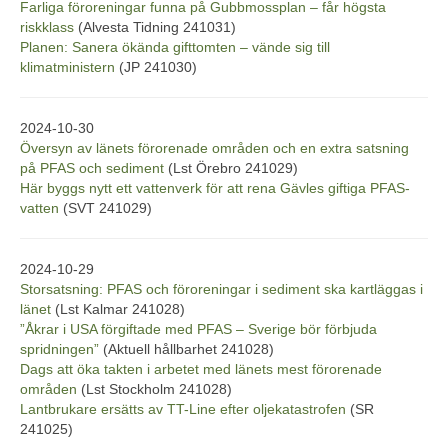
Farliga föroreningar funna på Gubbmossplan – får högsta
riskklass
(Alvesta Tidning 241031)
Planen: Sanera ökända gifttomten – vände sig till
klimatministern
(JP 241030)
2024-10-30
Översyn av länets förorenade områden och en extra satsning
på PFAS och sediment
(Lst Örebro 241029)
Här byggs nytt ett vattenverk för att rena Gävles giftiga PFAS-
vatten
(SVT 241029)
2024-10-29
Storsatsning: PFAS och föroreningar i sediment ska kartläggas i
länet
(Lst Kalmar 241028)
”Åkrar i USA förgiftade med PFAS – Sverige bör förbjuda
spridningen”
(Aktuell hållbarhet 241028)
Dags att öka takten i arbetet med länets mest förorenade
områden
(Lst Stockholm 241028)
Lantbrukare ersätts av TT-Line efter oljekatastrofen
(SR
241025)