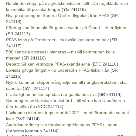
Nu blir det stopp på evighetskemikalier i allt från regnkläder och
kosmetika till pizzakartonger
(Yle 241118)
Nya prioriteringen: Sanera Örebro flygplats från PFAS
(SR
241118)
Företag kan få betala för gamla synder på Öland – efter flytten
(SR 241117)
PFAS letas på Ormberget – skidvalla kan vara en bov
(SR
241117)
500 centrala bostäder planeras – nu vill kommunen kolla
marken
(SR 241116)
Debatt: Så kan vi stoppa PFAS-skandalerna
(ETC 241116)
Lovisas giftiga fångst – nu undersöks PFAS-fiskar i ån
(SR
241115)
Nybro kommun slipper mångmiljonsmäll när glasbrukstomt ska
saneras
(SVT 241114)
Livsfarligt ämne kan spridas när gamla hus rivs
(SR 241114)
Saneringen av Norrbyskär slutförd – till våren kan Umeåborna
åter besöka ön
(NCC 241114)
Läckande cisternen togs ur bruk 2022 – med förorenade vattnet
kvar
(SVT 24114)
Åtgärdsutredning ska förhindra spridning av PFAS i Lagan
(Laholms kommun 241114)