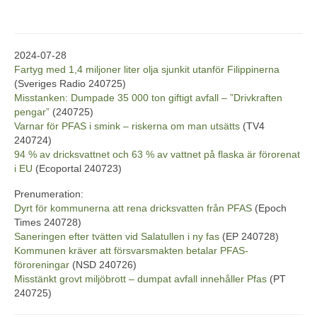
2024-07-28
Fartyg med 1,4 miljoner liter olja sjunkit utanför Filippinerna
(Sveriges Radio 240725)
Misstanken: Dumpade 35 000 ton giftigt avfall – ”Drivkraften
pengar”
(240725)
Varnar för PFAS i smink – riskerna om man utsätts
(TV4
240724)
94 % av dricksvattnet och 63 % av vattnet på flaska är förorenat
i EU
(Ecoportal 240723)
Prenumeration:
Dyrt för kommunerna att rena dricksvatten från PFAS
(Epoch
Times 240728)
Saneringen efter tvätten vid Salatullen i ny fas
(EP 240728)
Kommunen kräver att försvarsmakten betalar PFAS-
föroreningar
(NSD 240726)
Misstänkt grovt miljöbrott – dumpat avfall innehåller Pfas
(PT
240725)