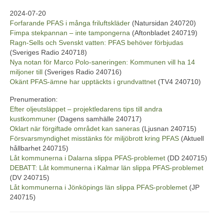
2024-07-20
Forfarande PFAS i många frilufts­kläder
(Natursidan 240720)
Fimpa stekpannan – inte tampongerna
(Aftonbladet 240719)
Ragn-Sells och Svenskt vatten: PFAS behöver förbjudas
(Sveriges Radio 240718)
Nya notan för Marco Polo-saneringen: Kommunen vill ha 14
miljoner till
(Sveriges Radio 240716)
Okänt PFAS-ämne har upptäckts i grundvattnet
(TV4 240710)
Prenumeration:
Efter oljeutsläppet – projektledarens tips till andra
kustkommuner
(Dagens samhälle 240717)
Oklart när förgiftade området kan saneras
(Ljusnan 240715)
Försvarsmyndighet misstänks för miljöbrott kring PFAS
(Aktuell
hållbarhet 240715)
Låt kommunerna i Dalarna slippa PFAS-problemet
(DD 240715)
DEBATT: Låt kommunerna i Kalmar län slippa PFAS-problemet
(DV 240715)
Låt kommunerna i Jönköpings län slippa PFAS-problemet
(JP
240715)