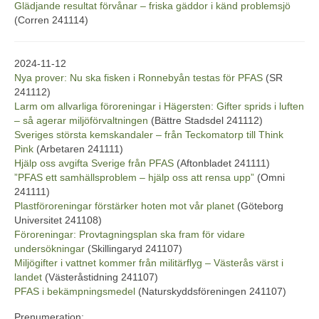
Glädjande resultat förvånar – friska gäddor i känd problemsjö
(Corren 241114)
2024-11-12
Nya prover: Nu ska fisken i Ronnebyån testas för PFAS
(SR
241112)
Larm om allvarliga föroreningar i Hägersten: Gifter sprids i luften
– så agerar miljöförvaltningen
(Bättre Stadsdel 241112)
Sveriges största kemskandaler – från Teckomatorp till Think
Pink
(Arbetaren 241111)
Hjälp oss avgifta Sverige från PFAS
(Aftonbladet 241111)
”PFAS ett samhällsproblem – hjälp oss att rensa upp”
(Omni
241111)
Plastföroreningar förstärker hoten mot vår planet
(Göteborg
Universitet 241108)
Föroreningar: Provtagningsplan ska fram för vidare
undersökningar
(Skillingaryd 241107)
Miljögifter i vattnet kommer från militärflyg – Västerås värst i
landet
(Västeråstidning 241107)
PFAS i bekämpningsmedel
(Naturskyddsföreningen 241107)
Prenumeration: