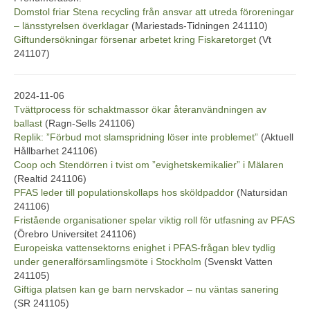
Domstol friar Stena recycling från ansvar att utreda föroreningar
– länsstyrelsen överklagar
(Mariestads-Tidningen 241110)
Giftundersökningar försenar arbetet kring Fiskaretorget
(Vt
241107)
2024-11-06
Tvättprocess för schaktmassor ökar återanvändningen av
ballast
(Ragn-Sells 241106)
Replik: ”Förbud mot slamspridning löser inte problemet”
(Aktuell
Hållbarhet 241106)
Coop och Stendörren i tvist om ”evighetskemikalier” i Mälaren
(Realtid 241106)
PFAS leder till populationskollaps hos sköldpaddor
(Natursidan
241106)
Fristående organisationer spelar viktig roll för utfasning av PFAS
(Örebro Universitet 241106)
Europeiska vattensektorns enighet i PFAS-frågan blev tydlig
under generalförsamlingsmöte i Stockholm
(Svenskt Vatten
241105)
Giftiga platsen kan ge barn nervskador – nu väntas sanering
(SR 241105)