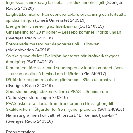
Ingrossos sminkbolag får böta – produkt innehöll gift
(Sveriges
Radio 240920)
Evighetskemikalier kan överleva avfallsförbränning och fortsätta
spridas i miljön
(Umeå Universitet 240919)
Energieffektiv sanering av fiberbankar
(SGI 240919)
Giftsanering för 20 miljoner – Lessebo kommer lindrigt undan
(Sveriges Radio 240918)
Förorenade massor har deponerats på Hållmyran
(Mellanbygden 240918)
Så ska gruvavfallet i Blaiksjön hanteras när kraftverksbygget
drar igång
(SVT 240918)
Kemira fem före klart med saneringen av fabriksområdet i Vasa
– nu väntar alla på besked om Infjärden
(Yle 240917)
Därför bör regionen ta över giftmarken: ”Bästa alternativet”
(Sveriges Radio 240916)
Senaste om evighetskemikalierna PFAS – Seminarium
(Naturskyddsföreningen 240916)
PFAS riskerar att läcka från Brandorama i Helsingborg till
Skälderviken – åtgärder för 95 miljoner planeras
(SVT 240916)
Närmsta grannen fick vattnet förstört: ”En kemisk tjära-lukt”
(Sveriges Radio 240916)
Prenumeration: