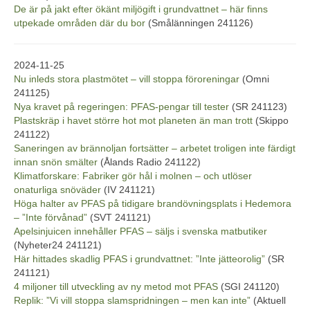
De är på jakt efter ökänt miljögift i grundvattnet – här finns
utpekade områden där du bor
(Smålänningen 241126)
2024-11-25
Nu inleds stora plastmötet – vill stoppa föroreningar
(Omni
241125)
Nya kravet på regeringen: PFAS-pengar till tester
(SR 241123)
Plastskräp i havet större hot mot planeten än man trott
(Skippo
241122)
Saneringen av brännoljan fortsätter – arbetet troligen inte färdigt
innan snön smälter
(Ålands Radio 241122)
Klimatforskare: Fabriker gör hål i molnen – och utlöser
onaturliga snöväder
(IV 241121)
Höga halter av PFAS på tidigare brandövningsplats i Hedemora
– ”Inte förvånad”
(SVT 241121)
Apelsinjuicen innehåller PFAS – säljs i svenska matbutiker
(Nyheter24 241121)
Här hittades skadlig PFAS i grundvattnet: ”Inte jätteorolig”
(SR
241121)
4 miljoner till utveckling av ny metod mot PFAS
(SGI 241120)
Replik: ”Vi vill stoppa slamspridningen – men kan inte”
(Aktuell