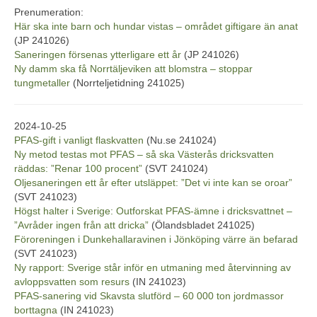
Prenumeration:
Här ska inte barn och hundar vistas – området giftigare än anat
(JP 241026)
Saneringen försenas ytterligare ett år
(JP 241026)
Ny damm ska få Norrtäljeviken att blomstra – stoppar
tungmetaller
(Norrteljetidning 241025)
2024-10-25
PFAS-gift i vanligt flaskvatten
(Nu.se 241024)
Ny metod testas mot PFAS – så ska Västerås dricksvatten
räddas: ”Renar 100 procent”
(SVT 241024)
Oljesaneringen ett år efter utsläppet: ”Det vi inte kan se oroar”
(SVT 241023)
Högst halter i Sverige: Outforskat PFAS-ämne i dricksvattnet –
”Avråder ingen från att dricka”
(Ölandsbladet 241025)
Föroreningen i Dunkehallaravinen i Jönköping värre än befarad
(SVT 241023)
Ny rapport: Sverige står inför en utmaning med återvinning av
avloppsvatten som resurs
(IN 241023)
PFAS-sanering vid Skavsta slutförd – 60 000 ton jordmassor
borttagna
(IN 241023)