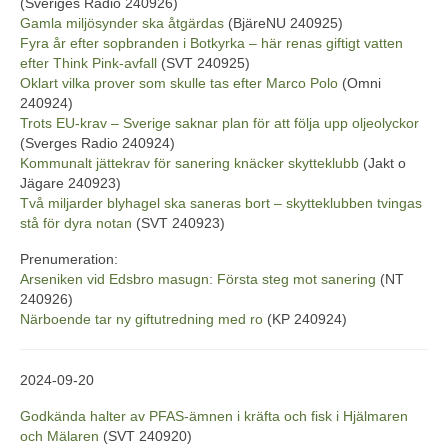
(Sveriges Radio 240926)
Gamla miljösynder ska åtgärdas
(BjäreNU 240925)
Fyra år efter sopbranden i Botkyrka – här renas giftigt vatten
efter Think Pink-avfall
(SVT 240925)
Oklart vilka prover som skulle tas efter Marco Polo
(Omni
240924)
Trots EU-krav – Sverige saknar plan för att följa upp oljeolyckor
(Sverges Radio 240924)
Kommunalt jättekrav för sanering knäcker skytteklubb
(Jakt o
Jägare 240923)
Två miljarder blyhagel ska saneras bort – skytteklubben tvingas
stå för dyra notan
(SVT 240923)
Prenumeration:
Arseniken vid Edsbro masugn: Första steg mot sanering
(NT
240926)
Närboende tar ny giftutredning med ro
(KP 240924)
2024-09-20
Godkända halter av PFAS-ämnen i kräfta och fisk i Hjälmaren
och Mälaren
(SVT 240920)