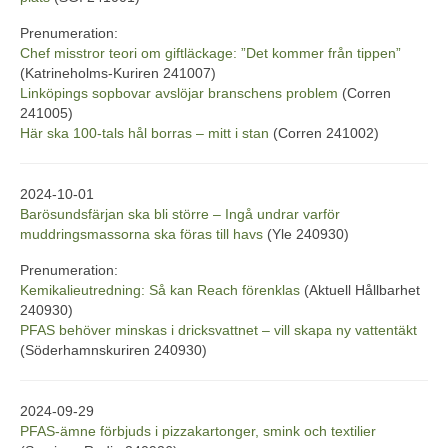
Prenumeration:
Chef misstror teori om giftläckage: ”Det kommer från tippen”
(Katrineholms-Kuriren 241007)
Linköpings sopbovar avslöjar branschens problem
(Corren
241005)
Här ska 100-tals hål borras – mitt i stan
(Corren 241002)
2024-10-01
Barösundsfärjan ska bli större – Ingå undrar varför
muddringsmassorna ska föras till havs
(Yle 240930)
Prenumeration:
Kemikalieutredning: Så kan Reach förenklas
(Aktuell Hållbarhet
240930)
PFAS behöver minskas i dricksvattnet – vill skapa ny vattentäkt
(Söderhamnskuriren 240930)
2024-09-29
PFAS-ämne förbjuds i pizzakartonger, smink och textilier