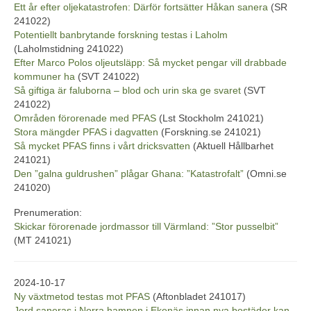
Ett år efter oljekatastrofen: Därför fortsätter Håkan sanera
(SR
241022)
Potentiellt banbrytande forskning testas i Laholm
(Laholmstidning 241022)
Efter Marco Polos oljeutsläpp: Så mycket pengar vill drabbade
kommuner ha
(SVT 241022)
Så giftiga är faluborna – blod och urin ska ge svaret
(SVT
241022)
Områden förorenade med PFAS
(Lst Stockholm 241021)
Stora mängder PFAS i dagvatten
(Forskning.se 241021)
Så mycket PFAS finns i vårt dricksvatten
(Aktuell Hållbarhet
241021)
Den ”galna guldrushen” plågar Ghana: ”Katastrofalt”
(Omni.se
241020)
Prenumeration:
Skickar förorenade jordmassor till Värmland: ”Stor pusselbit”
(MT 241021)
2024-10-17
Ny växtmetod testas mot PFAS
(Aftonbladet 241017)
Jord saneras i Norra hamnen i Ekenäs innan nya bostäder kan