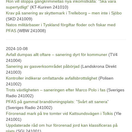
Hon vill stoppa gängkriminellas nya inkomstkälla: ”Ska vara
supertydligt”
(KT-Kuriren 241010)
Krav på sanering av skyttemark i Trelleborg – men inte i Sjöbo
(SKD 241009)
Natos militärbaser i Tyskland förgiftar floder och fiskar med
PFAS
(WBW 241008)
2024-10-08
Avfall dumpas allt oftare – sanering dyrt för kommuner
(TV4
241004)
Sanering av gasverksområdet påbörjad
(Landskrona Direkt
241003)
Kontroller indikerar omfattande avfallsbrottslighet
(Polisen
241002)
Trots växtligheten – saneringen efter Marco Polo i fas
(Sveriges
Radio 241002)
PFAS på gammal brandövningsplats: ”Svårt att sanera”
(Sveriges Radio 241002)
Förorenad mark på tre tomter vid Kattsundsvägen i Tolkis
(Yle
241001)
Uppdaterade råd om hur förorenad jord kan klassificeras på
plats
(SGI 241001)