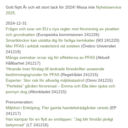
Gott Nytt År och ett stort tack för 2024! Missa inte
Nyhetsservice
2025
.
2024-12-31
Frågor och svar om EU:s nya regler mot förorening av ytvatten
och grundvatten
(Europeiska kommisionen 241226)
Smartklockor kan utsätta dig för farliga kemikalier
(M3 241220)
Mer PFAS i arktisk nederbörd vid solsken
(Örebro Universitet
241219)
Många svenskar oroar sig för effekterna av PFAS
(Aktuell
Hållbarhet 241217)
Yttrande över förslag till ändrade föreskrifter avseende
bedömningsgrunder för PFAS
(Regelrådet 241215)
Experter: Stor risk för allvarlig miljökatastrof
(Omni 241215)
”Perfekta” gården förorenad – Emma och Ella blev sjuka och
ponnyn dog
(Aftonbladet 241215)
Prenumeration:
Miljöhot i Enköping: Fler gamla handelsträdgårdar utreds
(EP
241217)
Han kämpar för en flytt av snötippen: ”Jag blir förstås jävligt
bekymrad”
(LT 241216)