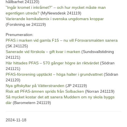
hållbarhet 241120)
”Ingår kromet i inkråmet?” – och hur mycket måste man
egentligen utreda?
(MyNewsdesk 241119)
Varierande kemikaliemix i svenska ungdomars kroppar
(Forskning.se 241119)
Prenumeration:
PFAS i marken vid gamla F15 – nu vill Försvarsmakten sanera
(SK 241125)
Sanerade vid förskola – gift kvar i marken
(Sundsvallstidning
241121)
Här hittades PFAS – 570 gånger högre än riktvärdet
(Södran
241121)
PFAS-förorening upptäckt – höga halter i grundvattnet
(Södran
241120)
Nya giftskyltar på Vätterstranden
(JP 241119)
Risk att PFAS-ämnen sprids från Solbacken
(Norran 241119)
Så mycket kostar det att sanera Muddern om ny skola byggs
där
(Barometern 241119)
2024-11-18