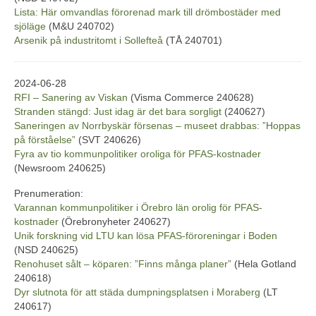
Lista: Här omvandlas förorenad mark till drömbostäder med
sjöläge
(M&U 240702)
Arsenik på industritomt i Sollefteå
(TÅ 240701)
2024-06-28
RFI – Sanering av Viskan
(Visma Commerce 240628)
Stranden stängd: Just idag är det bara sorgligt
(240627)
Saneringen av Norrbyskär försenas – museet drabbas: ”Hoppas
på förståelse”
(SVT 240626)
Fyra av tio kommunpolitiker oroliga för PFAS-kostnader
(Newsroom 240625)
Prenumeration:
Varannan kommunpolitiker i Örebro län orolig för PFAS-
kostnader
(Örebronyheter 240627)
Unik forskning vid LTU kan lösa PFAS-föroreningar i Boden
(NSD 240625)
Renohuset sålt – köparen: ”Finns många planer”
(Hela Gotland
240618)
Dyr slutnota för att städa dumpningsplatsen i Moraberg
(LT
240617)