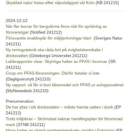
Skyddad natur hotas efter oljeutsläppet vid Krim
(KB 241215)
2024-12-12
När fler borrar för bergvärme finns risk för spridning av
föroreningar
(Notified 241212)
Försvarets snabbspår för miljöprövningar klart
(Sveriges Natur
241211)
Ny reningsteknik ska råda bot på evighetskemikalie i
dricksvatten
(Göteborgs Universitet 241211)
Labbrapporter visar: Skyhöga halter av PFAS i brunnar
(SR
241211)
Coop om PFAS-föroreningen: Därför betalar vi inte
(Dagligvarunytt 241210)
Ny rapport: så får vi bort läkemedel och PFAS ur avloppsvattnet
(MyNewsdesk 241210)
Prenumeration:
De har pfas i sitt dricksvatten – måste hämta vatten i dunk
(EP
241212)
Trots miljökrav – Strömstad saknar handlingsplan för förorenad
mark
(STNB 241211)
Höga halter av okänd evighetskemikalie utanför i Enköping
(EP