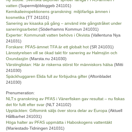
vatten
(Supermiljöbloggeb 241101)
Kemikalieinspektionens granskning: miljöfarliga ämnen i
kosmetika
(TT 241101)
Sanering av kisaska på gång – använd inte gångstråket under
saneringsarbetet
(Söderhamns Kommun 241031)
Experter: Kommunalt vatten behövs i Okvista
(Vallentuna Nya
241031)
Forskare: PFAS-ämnet TFA är ett globalt hot
(SR 241031)
Länsstyrelsen vill se ökad takt för sanering av Halmsjön och
Oxundasjön
(Marsta.nu 241030)
Värstinglistan: Här är riskerna störst för människors hälsa
(Mitti
241030)
Späckhuggaren Elida full av förbjudna gifter
(Aftonbladet
241030)
Prenumeration:
NLT:s granskning av PFAS i Vänerfisken gav resultat – nu fiskas
det för fullt efter svar
(NLT 241102)
Upptäckten: Giftsmink säljs över stora delar av Europa
(Aktuell
Hållbarhet 241031)
Höga halter av PFAS uppmätta i Haboskogens vattentäkt
(Mariestads-Tidningen 241031)