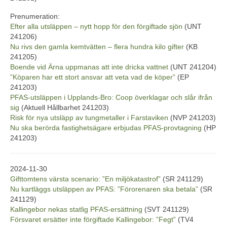
Prenumeration:
Efter alla utsläppen – nytt hopp för den förgiftade sjön
(UNT
241206)
Nu rivs den gamla kemtvätten – flera hundra kilo gifter
(KB
241205)
Boende vid Ärna uppmanas att inte dricka vattnet
(UNT 241204)
”Köparen har ett stort ansvar att veta vad de köper”
(EP
241203)
PFAS-utsläppen i Upplands-Bro: Coop överklagar och slår ifrån
sig
(Aktuell Hållbarhet 241203)
Risk för nya utsläpp av tungmetaller i Farstaviken
(NVP 241203)
Nu ska berörda fastighetsägare erbjudas PFAS-provtagning
(HP
241203)
2024-11-30
Gifttomtens värsta scenario: ”En miljökatastrof”
(SR 241129)
Nu kartläggs utsläppen av PFAS: ”Förorenaren ska betala”
(SR
241129)
Kallingebor nekas statlig PFAS-ersättning
(SVT 241129)
Försvaret ersätter inte förgiftade Kallingebor: ”Fegt”
(TV4