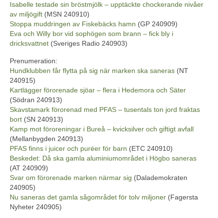
Isabelle testade sin bröstmjölk – upptäckte chockerande nivåer
av miljögift
(MSN 240910)
Stoppa muddringen av Fiskebäcks hamn
(GP 240909)
Eva och Willy bor vid sophögen som brann – fick bly i
dricksvattnet
(Sveriges Radio 240903)
Prenumeration:
Hundklubben får flytta på sig när marken ska saneras
(NT
240915)
Kartlägger förorenade sjöar – flera i Hedemora och Säter
(Södran 240913)
Skavstamark förorenad med PFAS – tusentals ton jord fraktas
bort
(SN 240913)
Kamp mot föroreningar i Bureå – kvicksilver och giftigt avfall
(Mellanbygden 240913)
PFAS finns i juicer och puréer för barn
(ETC 240910)
Beskedet: Då ska gamla aluminiumområdet i Högbo saneras
(AT 240909)
Svar om förorenade marken närmar sig
(Dalademokraten
240905)
Nu saneras det gamla sågområdet för tolv miljoner
(Fagersta
Nyheter 240905)