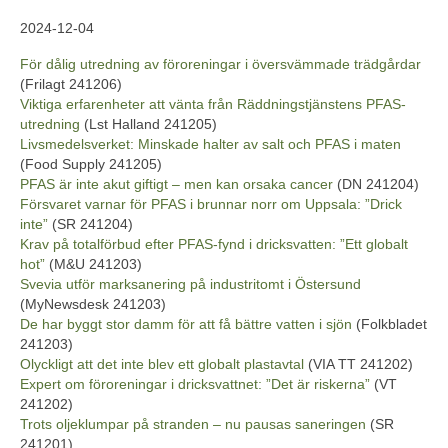
2024-12-04
För dålig utredning av föroreningar i översvämmade trädgårdar
(Frilagt 241206)
Viktiga erfarenheter att vänta från Räddningstjänstens PFAS-
utredning
(Lst Halland 241205)
Livsmedelsverket: Minskade halter av salt och PFAS i maten
(Food Supply 241205)
PFAS är inte akut giftigt – men kan orsaka cancer
(DN 241204)
Försvaret varnar för PFAS i brunnar norr om Uppsala: ”Drick
inte”
(SR 241204)
Krav på totalförbud efter PFAS-fynd i dricksvatten: ”Ett globalt
hot”
(M&U 241203)
Svevia utför marksanering på industritomt i Östersund
(MyNewsdesk 241203)
De har byggt stor damm för att få bättre vatten i sjön
(Folkbladet
241203)
Olyckligt att det inte blev ett globalt plastavtal
(VIA TT 241202)
Expert om föroreningar i dricksvattnet: ”Det är riskerna”
(VT
241202)
Trots oljeklumpar på stranden – nu pausas saneringen
(SR
241201)