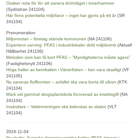
Osäker nota för för att sanera drömläget i innerhamnen
(Sydöstran 241104)
Här finns potentiella miljöfaror – inget har gjorts på ett år
(SR
241104)
Prenumeration:
Miljonnotan – företag stämde kommunen
(NA 241106)
Expertens varning: PFAS i industrilokaler dold miljöbomb
(Aktuell
Hållbarhet 241106)
Metoden som kan få bort PFAS – ”Myndigheterna måste agera”
(Fastighetsnytt 241106)
Höga halter av kemikalien i Vänerfisken – kan vara skadligt
(VF
241105)
Nu saneras flufftomten – avfallet ska vara borta till våren
(KTK
241104)
Mark vid gammal skogsplantskola förorenad av insektsgift
(NA
241104)
Insändare – Vattenreningen ska bekostas av staten
(VLT
241104)
2024-11-04
Ny studie: Svenska deponier sprider farliga PFAS-ämnen i