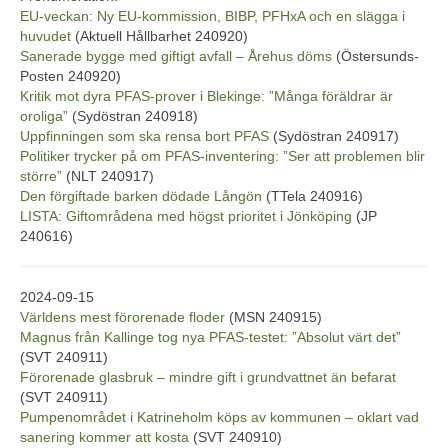
EU-veckan: Ny EU-kommission, BIBP, PFHxA och en slägga i
huvudet
(Aktuell Hållbarhet 240920)
Sanerade bygge med giftigt avfall – Årehus döms
(Östersunds-
Posten 240920)
Kritik mot dyra PFAS-prover i Blekinge: ”Många föräldrar är
oroliga”
(Sydöstran 240918)
Uppfinningen som ska rensa bort PFAS
(Sydöstran 240917)
Politiker trycker på om PFAS-inventering: ”Ser att problemen blir
större”
(NLT 240917)
Den förgiftade barken dödade Långön
(TTela 240916)
LISTA: Giftområdena med högst prioritet i Jönköping
(JP
240616)
2024-09-15
Världens mest förorenade floder
(MSN 240915)
Magnus från Kallinge tog nya PFAS-testet: ”Absolut värt det”
(SVT 240911)
Förorenade glasbruk – mindre gift i grundvattnet än befarat
(SVT 240911)
Pumpenområdet i Katrineholm köps av kommunen – oklart vad
sanering kommer att kosta
(SVT 240910)