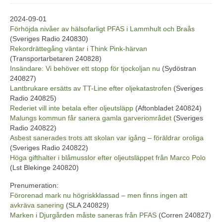
2024-09-01
Förhöjda nivåer av hälsofarligt PFAS i Lammhult och Braås
(Sveriges Radio 240830)
Rekordrättegång väntar i Think Pink-härvan
(Transportarbetaren 240828)
Insändare: Vi behöver ett stopp för tjockoljan nu
(Sydöstran
240827)
Lantbrukare ersätts av TT-Line efter oljekatastrofen
(Sveriges
Radio 240825)
Rederiet vill inte betala efter oljeutsläpp
(Aftonbladet 240824)
Malungs kommun får sanera gamla garveriområdet
(Sveriges
Radio 240822)
Asbest sanerades trots att skolan var igång – föräldrar oroliga
(Sveriges Radio 240822)
Höga gifthalter i blåmusslor efter oljeutsläppet från Marco Polo
(Lst Blekinge 240820)
Prenumeration:
Förorenad mark nu högriskklassad – men finns ingen att
avkräva sanering
(SLA 240829)
Marken i Djurgården måste saneras från PFAS
(Corren 240827)