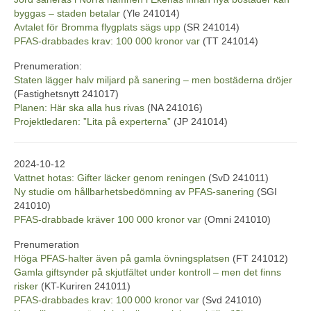
byggas – staden betalar
(Yle 241014)
Avtalet för Bromma flygplats sägs upp
(SR 241014)
PFAS-drabbades krav: 100 000 kronor var
(TT 241014)
Prenumeration:
Staten lägger halv miljard på sanering – men bostäderna dröjer
(Fastighetsnytt 241017)
Planen: Här ska alla hus rivas
(NA 241016)
Projektledaren: ”Lita på experterna”
(JP 241014)
2024-10-12
Vattnet hotas: Gifter läcker genom reningen
(SvD 241011)
Ny studie om hållbarhetsbedömning av PFAS-sanering
(SGI
241010)
PFAS-drabbade kräver 100 000 kronor var
(Omni 241010)
Prenumeration
Höga PFAS-halter även på gamla övningsplatsen
(FT 241012)
Gamla giftsynder på skjutfältet under kontroll – men det finns
risker
(KT-Kuriren 241011)
PFAS-drabbades krav: 100 000 kronor var
(Svd 241010)