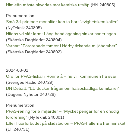
Himleån måste skyddas mot kemiska utsläp
(HN 240805)
Prenumeration:
Små 3d-printade monoliter kan ta bort ”evighetskemikalier”
(NyTeknik 240805)
Hifabs vd slår larm: Lång handläggning sinkar saneringen
(Skånska Dagbladet 240804)
Varnar: ”Förorenade tomter i Hörby tickande miljöbomber”
(Skånska Dagbladet 240802)
2024-08-01
Oro för PFAS-fiskar i Rönne å – nu vill kommunen ha svar
(Sveriges Radio 240729)
DN Debatt. ”EU duckar frågan om hälsoskadliga kemikalier”
(Dagens Nyheter 240728)
Prenumeration:
PFAS-rening för 6 miljarder – ”Mycket pengar för en onödig
förorening”
(NyTeknik 240801)
Efter fluorförbudet på skidstadion – PFAS-halterna har minskat
(LT 240731)