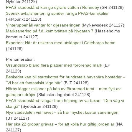
Nyheter 241129)
PFAS-skadestånd kan ge dyrare vatten i Ronneby
(SR 241128)
Svensk avfallshantering sprider farliga PFAS-kemikalier
(Riktpunkt 241128)
Vinteruppehåll väntar för oljesaneringen (
MyNewsdesk 241127)
Marksanering på f.d. kemitvätten på Nygatan 7
(Hässleholms
kommun 241127)
Experten: Här är riskerna med utsläppet i Göteborgs hamn
(241126)
Prenumeration:
Örsundsbro bland flera platser med förorenad mark
(EP
241129)
Beskedet kan bli startskottet för hundratals havsnära bostäder –
”Vi har ett fantastiskt läge här”
(BLT 241128)
Hörby lägger miljoner på köp av förorenad tomt – men flytt av
gata/park dröjer
(Skånska dagbladet 241128)
PFAS-skadestånd tvingar fram höjning av va-taxan: ”Den väg vi
ska gå”
(Sydöstran 241128)
Nya stadsdelen vid havet – så här mycket kostar saneringen
(BT 241127)
Här ska 22 gropar grävas – för att kolla hur giftig jorden är
(NA
241127)