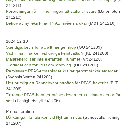
241211)
Föroreningar i ån – men ingen att ställa till svars
(Barometern
241210)
Behov av ny teknik när PFAS nivåerna ökar
(M&T 241210)
2024-12-10
Ständiga bevis för att allt hänger ihop
(GU 241209)
Vad finns i marken vid övriga kemtvättar?
(KB 241208)
Mälarenergi ser inte elefanten i rummet
(Vlt 241207)
”Förlegat och förvirrat om lobbying”
(DO 241206)
Remissvar: PFAS-utmaningar kräver genomtänkta åtgärde
r
(Svenskt Vatten 241206)
Helt orimligt att Ronnebybor straffas för PFAS-haveriet
(BLT
241206)
Tickande PFAS-bomber måste desarmeras – innan det är för
sent
(Fastighetsnytt 241206)
Prenumeration:
Då kan gamla fabriken vid Nyhamn rivas
(Sundsvalls Tidning
241207)