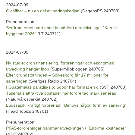
2024-07-09
Glasfiber – nu en del av näringskedjan
(DagensPS 240709)
Prenumeration:
Ser fram emot stort antal bostäder i attraktivt läge: ”Kan bli
byggstart 2026”
(LT 240711)
2024-07-05
Ny studie: grön finansiering, föroreningar och ekonomisk
utveckling hänger ihop
(Supermiljöbloggen 240705)
Efter grundstötningen – Sölvesborg får 17 miljoner för
saneringen
(Sveriges Radio 240704)
I Guatemalas paradis-sjö: Sopor har format en ö
(SVT 240703)
Tusentals attraktiva bostäder när förorenad mark saneras
(Naturvårdsverket 240702)
Luossajoki kraftigt förorenad: ”Behövs någon form av sanering”
(Head Topics 240701)
Prenumeration:
PFAS-föroreningar hämmar utvecklingen • ”Enorma kostnader”
(NSD 240702)