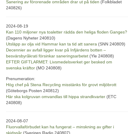
Sanering av förorenade områden drar ut på tiden
(Folkbladet
240826)
2024-08-19
Kan 110 miljoner nya toaletter rädda den heliga floden Ganges?
(Dagens Nyheter 240810)
Utsläpp av olja vid Hammar kan ta tid att sanera
(SNN 240809)
Decennier av avfall ligger kvar på Infjärdens botten –
besvärsbyråkrati försinkar saneringsarbetet
(Yle 240808)
EFTER GIFTLARMET: Livsmedelsverket ger besked om
svenska kräftor
(MO 240808)
Prenumeration:
Hög chef på Stena Recycling misstänks för grovt miljöbrott
(Göteborgs Posten 240812)
Här ska kolgruvan omvandlas till hippa strandkvarter
(ETC
240808)
2024-08-07
Fluorvallaförbudet kan ha fungerat – minskning av gifter i
skidspår
(Sveriges Radio 240807)