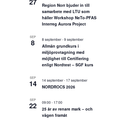
27
Region Norr bjuder in till
samarbete med LTU som
håller Workshop NeTo-PFAS
Interreg Aurora Project
SEP
8 september
-
9 september
8
Allmän grundkurs i
miljöprovtagning med
möjlighet till Certifiering
enligt Nordtest – SGF kurs
SEP
14 september
-
17 september
14
NORDROCS 2026
SEP
09:00
-
17:00
22
25 år av renare mark – och
vägen framåt