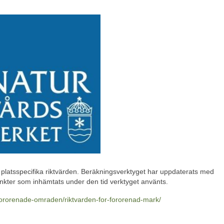
 platsspecifika riktvärden. Beräkningsverktyget har uppdaterats med
punkter som inhämtats under den tid verktyget använts.
fororenade-omraden/riktvarden-for-fororenad-mark/