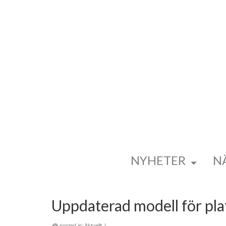
NYHETER
N
Uppdaterad modell för pla
posted in:
Aktuellt
|