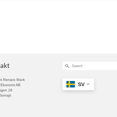
akt
Search
for:
et Renare Mark
SV
 Ekonomi AB
ägen 18
Domsjö