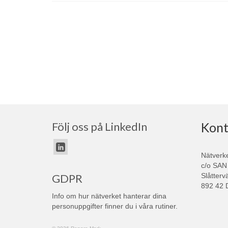
Följ oss på LinkedIn
Kont
Nätverk
c/o SAN
Slåtterv
GDPR
892 42 
Info om hur nätverket hanterar dina
personuppgifter finner du i våra
rutiner
.