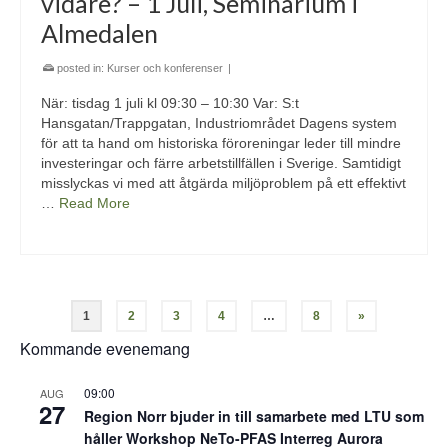
vidare? – 1 Juli, Seminarium i
Almedalen
posted in:
Kurser och konferenser
|
När: tisdag 1 juli kl 09:30 – 10:30 Var: S:t
Hansgatan/Trappgatan, Industriområdet Dagens system
för att ta hand om historiska föroreningar leder till mindre
investeringar och färre arbetstillfällen i Sverige. Samtidigt
misslyckas vi med att åtgärda miljöproblem på ett effektivt
…
Read More
1
2
3
4
…
8
»
Kommande evenemang
09:00
AUG
27
Region Norr bjuder in till samarbete med LTU som
håller Workshop NeTo-PFAS Interreg Aurora