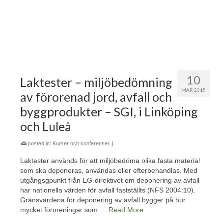
10
Laktester – miljöbedömning
MAR 2015
av förorenad jord, avfall och
byggprodukter – SGI, i Linköping
och Luleå
posted in:
Kurser och konferenser
|
Laktester används för att miljöbedöma olika fasta material
som ska deponeras, användas eller efterbehandlas. Med
utgångsgpunkt från EG-direktivet om deponering av avfall
har nationella värden för avfall fastställts (NFS 2004:10).
Gränsvärdena för deponering av avfall bygger på hur
mycket föroreningar som …
Read More