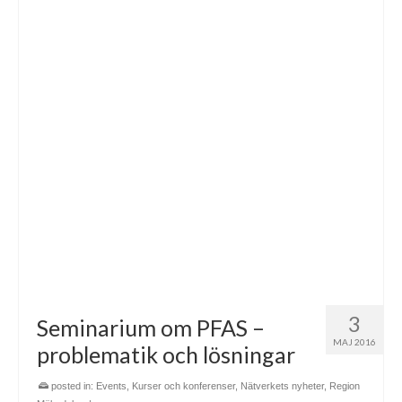
3
Seminarium om PFAS –
MAJ 2016
problematik och lösningar
posted in:
Events
,
Kurser och konferenser
,
Nätverkets nyheter
,
Region