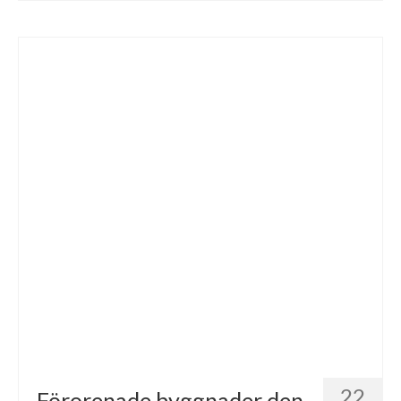
22
Förorenade byggnader den