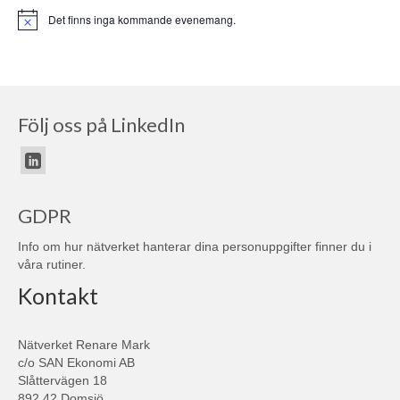
Det finns inga kommande evenemang.
Notis
Följ oss på LinkedIn
GDPR
Info om hur nätverket hanterar dina personuppgifter finner du i
våra
rutiner
.
Kontakt
Nätverket Renare Mark
c/o SAN Ekonomi AB
Slåttervägen 18
892 42 Domsjö