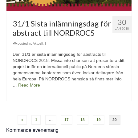
30
31/1 Sista inlämningsdag för
JAN 2018
abstract till NORDROCS
posted in:
Aktuellt
|
Den 31/1 är sista inlämningsdag för abstracts till
NORDROCS 2018. Missa inte chansen att presentera ditt
projekt inför en internationell public på Nordens största
gemensamma konferens som även lockar deltagare från
hela Europa. På NORDROCS hemsida så finns mer info
…
Read More
«
1
…
17
18
19
20
Kommande evenemang