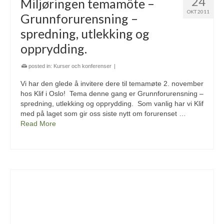
24
Miljøringen temamöte –
OKT 2011
Grunnforurensning –
spredning, utlekking og
opprydding.
posted in:
Kurser och konferenser
|
Vi har den glede å invitere dere til temamøte 2. november
hos Klif i Oslo! Tema denne gang er Grunnforurensning –
spredning, utlekking og opprydding. Som vanlig har vi Klif
med på laget som gir oss siste nytt om forurenset …
Read More