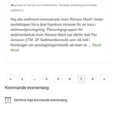
posted in:
Kurser och konferenser
,
Tematisk avdelning förorenade
sediment
|
Hej alla sediment-intresserade inom Renare Mark! Under
workshopen förra året framkom intresse för en kurs i
sedimentprovtagning. Planeringsgruppen för
sedimenttemat inom Renare Mark har därför bett Per
Jonsson (ITM, JP Sedimentkonsult) som då höll i
föredraget om provtagningsmetodik att även ta …
Read
More
«
1
…
4
5
6
7
8
»
Kommande evenemang
Det finns inga kommande evenemang.
Notis