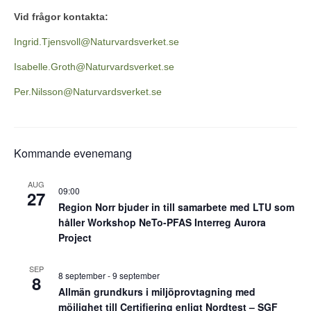
Vid frågor kontakta:
Ingrid.Tjensvoll@Naturvardsverket.se
Isabelle.Groth@Naturvardsverket.se
Per.Nilsson@Naturvardsverket.se
Kommande evenemang
AUG
09:00
27
Region Norr bjuder in till samarbete med LTU som
håller Workshop NeTo-PFAS Interreg Aurora
Project
SEP
8 september
-
9 september
8
Allmän grundkurs i miljöprovtagning med
möjlighet till Certifiering enligt Nordtest – SGF