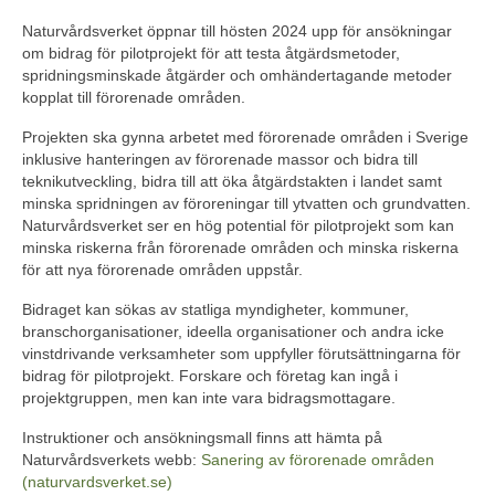
Naturvårdsverket öppnar till hösten 2024 upp för ansökningar
om bidrag för pilotprojekt för att testa åtgärdsmetoder,
spridningsminskade åtgärder och omhändertagande metoder
kopplat till förorenade områden.
Projekten ska gynna arbetet med förorenade områden i Sverige
inklusive hanteringen av förorenade massor och bidra till
teknikutveckling, bidra till att öka åtgärdstakten i landet samt
minska spridningen av föroreningar till ytvatten och grundvatten.
Naturvårdsverket ser en hög potential för pilotprojekt som kan
minska riskerna från förorenade områden och minska riskerna
för att nya förorenade områden uppstår.
Bidraget kan sökas av statliga myndigheter, kommuner,
branschorganisationer, ideella organisationer och andra icke
vinstdrivande verksamheter som uppfyller förutsättningarna för
bidrag för pilotprojekt. Forskare och företag kan ingå i
projektgruppen, men kan inte vara bidragsmottagare.
Instruktioner och ansökningsmall finns att hämta på
Naturvårdsverkets webb:
Sanering av förorenade områden
(naturvardsverket.se)