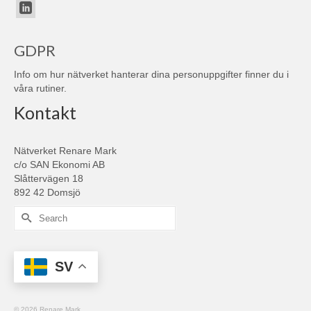
GDPR
Info om hur nätverket hanterar dina personuppgifter finner du i
våra
rutiner
.
Kontakt
Nätverket Renare Mark
c/o SAN Ekonomi AB
Slåttervägen 18
892 42 Domsjö
Search
for:
SV
© 2026 Renare Mark