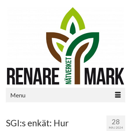
Menu
28
SGI:s enkät: Hur
MAJ 2024