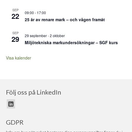
SEP
09:00
-
17:00
22
25 år av renare mark – och vägen framåt
SEP
29 september
-
2 oktober
29
Miljötekniska markundersökningar – SGF kurs
Visa kalender
Följ oss på LinkedIn
GDPR