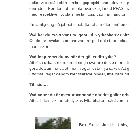
deltar vi också i olika forskningsprojekt, samt driver e
områden. Förutom att arbeta översiktligt med PFAS
–
f
med respektive flygplats mellan oss. Jag har hand om
En vanlig dag på jobbet innefattar ofta möten, möten o
Vad har du tyckt varit roligast i din yrkeskarriär hitt
Oj, det är mycket som har varit roligt. I det stora hela
människor.
Vad inspireras du av när det gäller ditt yrke?
Att lösa olika sorters problem, ju svårare desto mer in
göra detsamma så att man vågar testa nya saker. Att g
utforma vägar genom identifierade hinder, inte bara r
Till sist…
Vad anser du är mest utmanande när det gäller a
Att i allt tekniskt arbete lyckas lyfta blicken och även ta
Bor:
Skulla, Jumkils
–
Ubby,