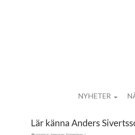
NYHETER
N
Lär känna Anders Siverts
posted in:
Intervjuer
,
Nyhetsbrev
|