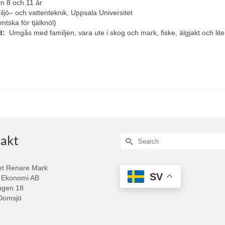
n 8 och 11 år
iljö
–
och vattenteknik, Uppsala Universitet
mtska för tjälknöl)
id:
Umgås med familjen, vara ute i skog och mark, fiske, älgjakt och lite
akt
Search
for:
et Renare Mark
SV
 Ekonomi AB
ägen 18
Domsjö