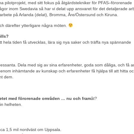
gna pilotprojekt, med sitt fokus på åtgärdstekniker för PFAS
–
förorenade
rågor inom Swedavia så har vi delat upp ansvaret för det detaljerade ar
 arbete på Arlanda (delat), Bromma, Åre/Östersund och Kiruna.
ch därefter ytterligare några möten.
ills?
 att hela tiden få utvecklas, lära sig nya saker och träffa nya spännande
tressanta. Dela med sig av sina erfarenheter, goda som dåliga, och få a
enom inhämtande av kunskap och erfarenheter få hjälpa till att hitta o
unt dem.
rbetet med förorenade områden … nu och fram
åt?
 in helheten.
 ca 1,5 mil nordväst om Uppsala.