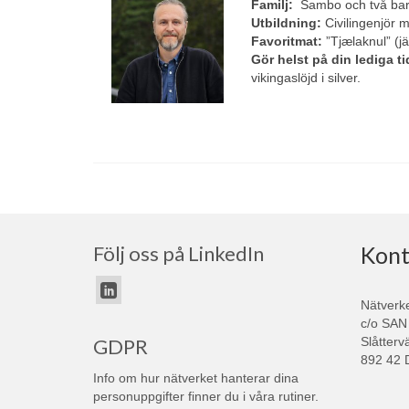
Familj:
Sambo och två bar
Utbildning:
Civilingenjör m
Favoritmat:
”Tjælaknul” (jä
Gör helst på din lediga t
vikingaslöjd i silver.
Följ oss på LinkedIn
Kont
Nätverk
c/o SAN
Slåtterv
GDPR
892 42 
Info om hur nätverket hanterar dina
personuppgifter finner du i våra
rutiner
.