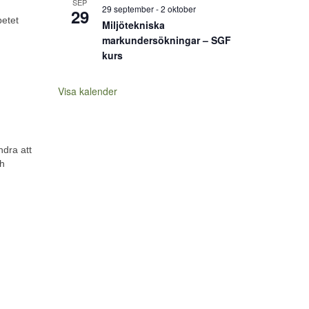
SEP
29 september
-
2 oktober
29
betet
Miljötekniska
markundersökningar – SGF
kurs
Visa kalender
ndra att
ch