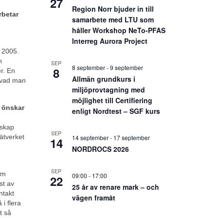
27
Region Norr bjuder in till
rbetar
samarbete med LTU som
håller Workshop NeTo-PFAS
Interreg Aurora Project
å 2005.
h
SEP
8 september
-
9 september
8
r. En
Allmän grundkurs i
d vad man
miljöprovtagning med
möjlighet till Certifiering
d önskar
enligt Nordtest – SGF kurs
nskap
SEP
ätverket
14 september
-
17 september
14
NORDROCS 2026
SEP
om
09:00
-
17:00
22
st av
25 år av renare mark – och
ntakt
vägen framåt
i flera
t så