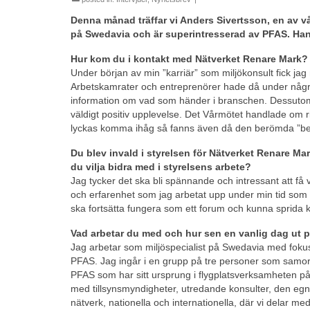
Denna månad träffar vi
Anders
Sivertsson
, en av v
på Swedavia och är superintresserad av PFAS. Han 
Hur kom du i kontakt med Nätverket Renare Mark?
Under början av min ”karriär” som miljökonsult fick ja
Arbetskamrater och entreprenörer hade då under några å
information om vad som händer i branschen. Dessutom h
väldigt positiv upplevelse. Det Vårmötet handlade om 
lyckas komma ihåg så fanns även då den berömda ”b
Du blev invald i styrelsen för Nätverket Renare 
du vilja bidra med i styrelsens arbete?
Jag tycker det ska bli spännande och intressant att få
och erfarenhet som jag arbetat upp under min tid som m
ska fortsätta fungera som ett forum och kunna sprida 
Vad arbetar du med och hur sen en vanlig dag ut 
Jag arbetar som miljöspecialist på Swedavia med fokus 
PFAS. Jag ingår i en grupp på tre personer som samo
PFAS som har sitt ursprung i flygplatsverksamheten på 
med tillsynsmyndigheter, utredande konsulter, den egna
nätverk, nationella och internationella, där vi delar m