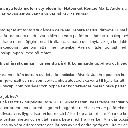
åra nya ledarmöter i styrelsen för Nätverket Renare Mark.
Anders
a
är också ett välkänt ansikte på SGF:s kurser.
g möjlighet att för första gången delta vid Renare Marks Vårmöte i Ume
r pratat om att det var stället att vara på för att inhämta kunskap oc
ade man möjligheten att träffa likasinnade och knyta viktiga kontakte
riskbedömningar, om mitt minne inte sviker. Även om tiden gör sitt me
ensinpumpen” med på mötet.
Mark vid årsstämman. Hur ser du på ditt kommande uppdrag och va
 vara med från insidan av detta fantastiska nätverk. Jag hoppas min ku
iljökonsult och nu som verksamhetsutövare ska vara till hjälp för att n
kunskap inom området och öppna fler kontaktvägar mellan olika parter.
på jobbet?
på Historisk Miljöskuld (före 2010) vilket nästan uteslutande handlar 
rdnar arbetet med utredningar och åtgärder med avseende på förekom
Swedavias flygplatser. Vi leder och håller ihop arbetet, har löpande ko
 verksamheten och ett tätt samarbete med Trafikverket. Vi ingår också 
ed oss av våra erfarenheter och lär oss av vad andra gör/gjort. Utöver de