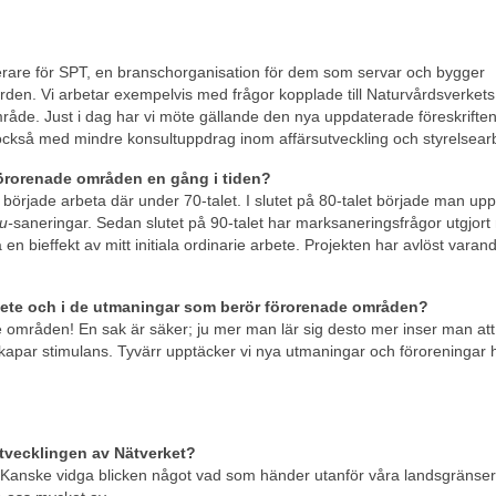
terare för SPT, en branschorganisation för dem som servar och bygger
en. Vi arbetar exempelvis med frågor kopplade till Naturvårdsverkets
råde. Just i dag har vi möte gällande den nya uppdaterade föreskrifte
 också med mindre konsultuppdrag inom affärsutveckling och styrelsear
 förorenade områden en gång i tiden?
började arbeta där under 70-talet. I slutet på 80-talet började man up
tu-
saneringar. Sedan slutet på 90-talet har marksaneringsfrågor utgjort
 en bieffekt av mitt initiala ordinarie arbete. Projekten har avlöst varand
arbete och i de utmaningar som berör förorenade områden?
 områden! En sak är säker; ju mer man lär sig desto mer inser man att
skapar stimulans. Tyvärr upptäcker vi nya utmaningar och föroreningar 
utvecklingen av Nätverket?
. Kanske vidga blicken något vad som händer utanför våra landsgränser