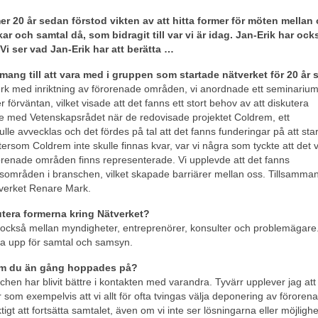
r 20 år sedan förstod vikten av att hitta former för möten mellan 
 och samtal då, som bidragit till var vi är idag. Jan-Erik har ock
i ser vad Jan-Erik har att berätta …
mang till att vara med i gruppen som startade nätverket för 20 år
ätverk med inriktning av förorenade områden, vi anordnade ett seminariu
 förväntan, vilket visade att det fanns ett stort behov av att diskutera
 med Vetenskapsrådet när de redovisade projektet Coldrem, ett
kulle avvecklas och det fördes på tal att det fanns funderingar på att sta
ftersom Coldrem inte skulle finnas kvar, var vi några som tyckte att det 
rorenade områden finns representerade. Vi upplevde att det fanns
sområden i branschen, vilket skapade barriärer mellan oss. Tillsamm
tverket Renare Mark.
utera formerna kring Nätverket?
ckså mellan myndigheter, entreprenörer, konsulter och problemägare.
a upp för samtal och samsyn.
 som du än gång hoppades på?
nschen har blivit bättre i kontakten med varandra. Tyvärr upplever jag att 
r som exempelvis att vi allt för ofta tvingas välja deponering av föroren
gt att fortsätta samtalet, även om vi inte ser lösningarna eller möjligh