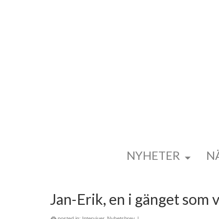
NYHETER
N
Jan-Erik, en i gänget som 
posted in:
Intervjuer
,
Nyhetsbrev
|