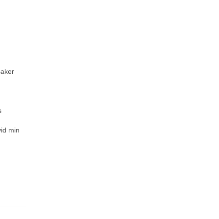
saker
s
vid min