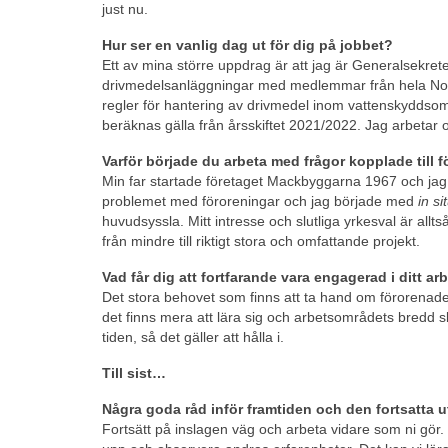
just nu.
Hur ser en vanlig dag ut för dig på jobbet?
Ett av mina större uppdrag är att jag är Generalsekre
drivmedelsanläggningar med medlemmar från hela Nord
regler för hantering av drivmedel inom vattenskyddsom
beräknas gälla från årsskiftet 2021/2022. Jag arbetar
Varför började du arbeta med frågor kopplade till
Min far startade företaget Mackbyggarna 1967 och jag 
problemet med föroreningar och jag började med
in si
huvudsyssla. Mitt intresse och slutliga yrkesval är alltså
från mindre till riktigt stora och omfattande projekt.
Vad får dig att fortfarande vara engagerad i ditt 
Det stora behovet som finns att ta hand om förorenade
det finns mera att lära sig och arbetsområdets bredd 
tiden, så det gäller att hålla i.
Till sist…
Några goda råd inför framtiden och den fortsatta 
Fortsätt på inslagen väg och arbeta vidare som ni gör