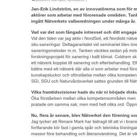
Jan-Erik Lindström, en av innovatörerna som för me
aktörer som arbetar med förorenade områden. Tankar
ingått Nätverkets valberedningen under många år. V
Vad var det som fångade intresset och ditt engage
Vid den tiden var jag aktiv i NordSoil, ett Nordiskt n
situ-saneringar. Deltagarantalet vid seminariet blev över
saneringsmetoder m.m. Tanken väcktes sedan på möte
forskningsprojekt för sanering i kallt klimat. Coldrem s
ett nätverk kopplat till sanering och efterbehandling. E
bättre med ett nätverk där alla vi som arbetar med fö
kunskapsluckor och oförståelse mellan olika kompeten
SGI, SGU och Naturvårdsverket sattes grunden till Nä
Vilka framtidsvisioner hade du när ni började disk
Öka förståelsen mellan olika kompetensområden men o
pratade om samma sak, men med helt olika ord. Öppn
Nu, flera år senare, blev Nätverket den förening
Jag tycker att Renare Mark har bidragit till att vi i bra
fortfarande kör fast i gamla spår och tekniska lösninga
massor före behandling och återanvändning. Det är vikti