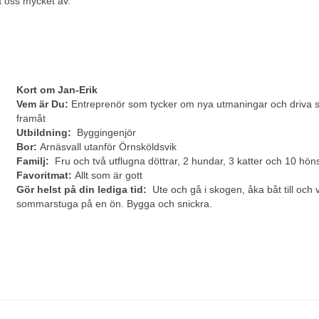
a oss mycket av.
Kort om Jan-Erik
Vem är Du:
Entreprenör som tycker om nya utmaningar och driva 
framåt
Utbildning:
Byggingenjör
Bor:
Arnäsvall utanför Örnsköldsvik
Familj:
Fru och två utflugna döttrar, 2 hundar, 3 katter och 10 hön
Favoritmat:
Allt som är gott
Gör helst på din lediga tid:
Ute och gå i skogen, åka båt till och 
sommarstuga på en ön. Bygga och snickra.