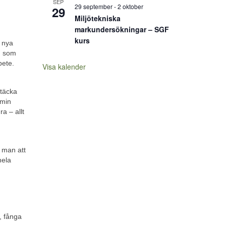
SEP
29 september
-
2 oktober
29
Miljötekniska
markundersökningar – SGF
kurs
 nya
n som
bete.
Visa kalender
ptäcka
 min
ra – allt
 man att
hela
, fånga