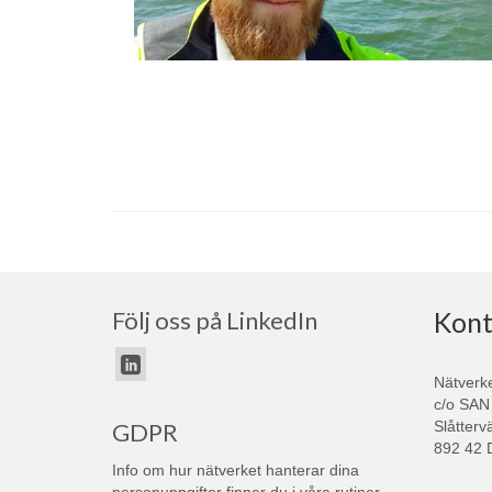
Följ oss på LinkedIn
Kont
Nätverk
c/o SAN
Slåtterv
GDPR
892 42 
Info om hur nätverket hanterar dina