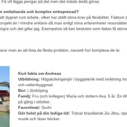
st. Få vill lägga pengar på det men det måste ändå göras.
 i en omfattande och komplex entreprenad?
 dygnet runt arbete, vilket har ställt stora krav på flexibilitet. Faktum ä
 projekt än i mindre enklare då man enligt mina erfarenheter resursätter
högre och det gillar jag. Exempelvis så kan besluten som fattas få störr
larar man av att lösa de flesta problem, oavsett hur komplexa de är.
Kort fakta om Andreas
Utbildning:
Högskoleingenjör i byggteknik med inriktning m
och vattenbyggnad.
Bor:
i Jönköping
Familj:
Fru (och kollegan) Maria och dottern Ava, 5 år. En till 
på gång i oktober.
Favoritmat:
Sushi
Gör helst på din lediga tid:
Tränar brasiliansk Jiu-Jitsu, sp
musik och läser böcker.