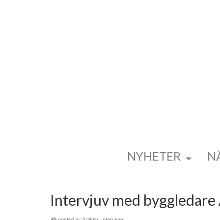
NYHETER
N
Intervjuv med byggledare
posted in:
Artiklar
,
Intervjuer
|