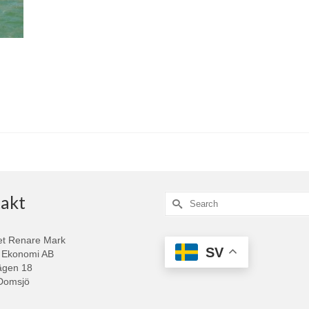
akt
Search
for:
et Renare Mark
SV
 Ekonomi AB
ägen 18
Domsjö