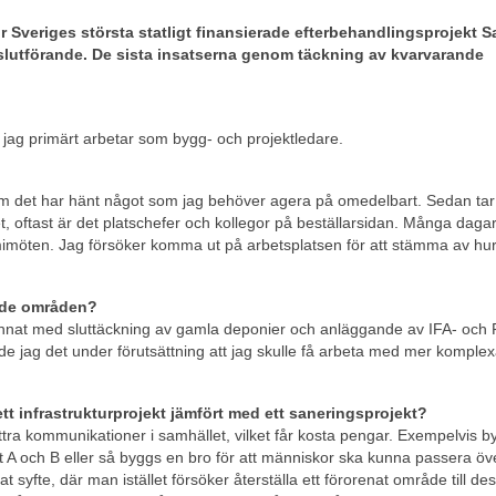
 Sveriges största statligt finansierade efterbehandlingsprojekt S
lutförande. De sista insatserna genom täckning av kvarvarande
jag primärt arbetar som bygg- och projektledare.
g om det har hänt något som jag behöver agera på omedelbart. Sedan tar
 oftast är det platschefer och kollegor på beställarsidan. Många dagar
omimöten. Jag försöker komma ut på arbetsplatsen för att stämma av hur
nade områden?
annat med sluttäckning av gamla deponier och anläggande av IFA- och 
orde jag det under förutsättning att jag skulle få arbeta med mer komple
tt infrastrukturprojekt jämfört med ett saneringsprojekt?
bättra kommunikationer i samhället, vilket får kosta pengar. Exempelvis b
A och B eller så byggs en bro för att människor ska kunna passera öve
t syfte, där man istället försöker återställa ett förorenat område till de