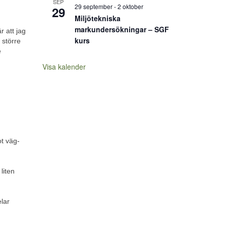
SEP
29 september
-
2 oktober
29
Miljötekniska
markundersökningar – SGF
r att jag
kurs
 större
e
Visa kalender
ot väg-
liten
elar