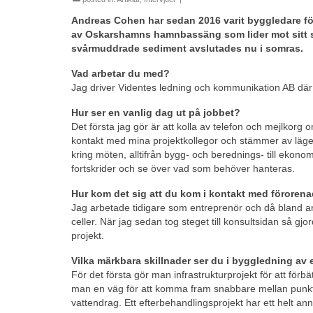
Andreas Cohen har sedan 2016 varit byggledare för
av Oskarshamns hamnbassäng som lider mot sitt s
svårmuddrade sediment avslutades nu i somras.
Vad arbetar du med?
Jag driver Videntes ledning och kommunikation AB där 
Hur ser en vanlig dag ut på jobbet?
Det första jag gör är att kolla av telefon och mejlkor
kontakt med mina projektkollegor och stämmer av läget,
kring möten, alltifrån bygg- och berednings- till ekon
fortskrider och se över vad som behöver hanteras.
Hur kom det sig att du kom i kontakt med förore
Jag arbetade tidigare som entreprenör och då bland 
celler. När jag sedan tog steget till konsultsidan så gj
projekt.
Vilka märkbara skillnader ser du i byggledning av e
För det första gör man infrastrukturprojekt för att för
man en väg för att komma fram snabbare mellan punkt 
vattendrag. Ett efterbehandlingsprojekt har ett helt anna