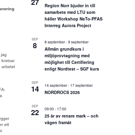
27
Region Norr bjuder in till
anering
samarbete med LTU som
håller Workshop NeTo-PFAS
Interreg Aurora Project
SEP
8 september
-
9 september
8
Allmän grundkurs i
 jag
miljöprovtagning med
 kretsar
möjlighet till Certifiering
 arbetet
enligt Nordtest – SGF kurs
SEP
14 september
-
17 september
14
FA-
NORDROCS 2026
xa
SEP
09:00
-
17:00
22
25 år av renare mark – och
ygger
vägen framåt
r ett
ss