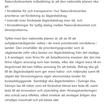
Naturvårdsverkets målsättning är att den nationella planen ska
ge:
• förståelse för och transparens i hur Naturvårdsverket
prioriterar vid fördelning av åtgärdsbidrag,
• översikt över fördelade åtgärdsbidrag över tid, och
• förutsättningar för tydlig dialog mellan Naturvårdsverket och
länsstyrelserna.
Syftet med den nationella planen är att se till att
avhjälpandeåtgärder vidtas i de mest prioriterade områdena i
landet. Den innehåller de prioriteringsgrunder som är
vägledande inför våra beslut om åtgärdsbidrag från det statliga
1:4-anslaget, som finns för att åstadkomma insatser där det inte
finns någon ansvarig som kan betala, eller där någon bara till en
begränsad del kan hållas ansvarig för att betala. Bidrag ska gå
till de åtgärdsobjekt som ger mest hälso- och miljönytta samt till
objekt där föroreningarna utgör ekonomiska hinder för
bostadsbyggande. Samtidigt ska åtgärdstakten i Sverige öka,
hänsyn tas till risker som ett förändrat klimat kan leda till, samt
leda till att innovation och utveckling sker. Anslagshanteringen
ska också vara effektiv, vilket innebär att anslaget årligen ska
utnyttjas maximalt och på bästa sätt.