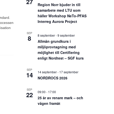
27
Region Norr bjuder in till
samarbete med LTU som
håller Workshop NeTo-PFAS
andard.
Interreg Aurora Project
processen
isation
SEP
8 september
-
9 september
8
Allmän grundkurs i
miljöprovtagning med
möjlighet till Certifiering
enligt Nordtest – SGF kurs
SEP
14 september
-
17 september
14
NORDROCS 2026
SEP
09:00
-
17:00
22
25 år av renare mark – och
vägen framåt