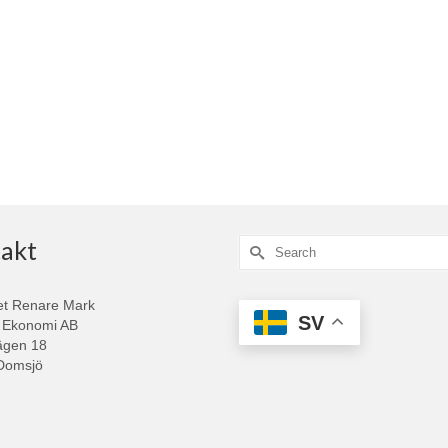
akt
Search
for:
et Renare Mark
SV
 Ekonomi AB
ägen 18
Domsjö