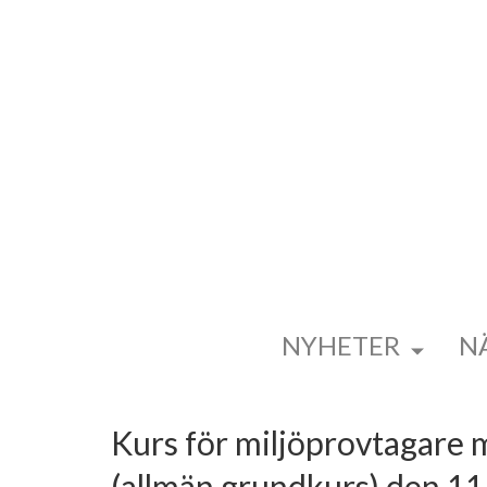
NYHETER
N
Kurs för miljöprovtagare m
(allmän grundkurs) den 11