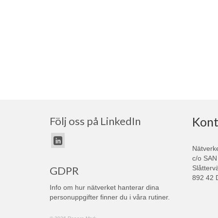
Följ oss på LinkedIn
Kont
Nätverk
c/o SAN
Slåtterv
GDPR
892 42 
Info om hur nätverket hanterar dina
personuppgifter finner du i våra
rutiner
.