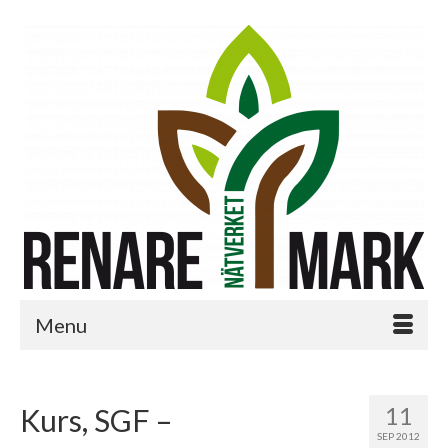
Menu
11
Kurs, SGF –
SEP 2012