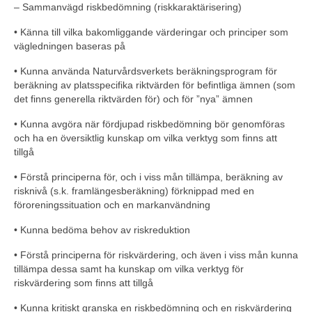
– Sammanvägd riskbedömning (riskkaraktärisering)
• Känna till vilka bakomliggande värderingar och principer som
vägledningen baseras på
• Kunna använda Naturvårdsverkets beräkningsprogram för
beräkning av platsspecifika riktvärden för befintliga ämnen (som
det finns generella riktvärden för) och för ”nya” ämnen
• Kunna avgöra när fördjupad riskbedömning bör genomföras
och ha en översiktlig kunskap om vilka verktyg som finns att
tillgå
• Förstå principerna för, och i viss mån tillämpa, beräkning av
risknivå (s.k. framlängesberäkning) förknippad med en
föroreningssituation och en markanvändning
• Kunna bedöma behov av riskreduktion
• Förstå principerna för riskvärdering, och även i viss mån kunna
tillämpa dessa samt ha kunskap om vilka verktyg för
riskvärdering som finns att tillgå
• Kunna kritiskt granska en riskbedömning och en riskvärdering