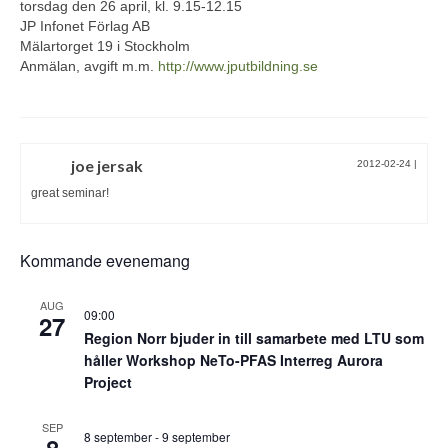
torsdag den 26 april, kl. 9.15-12.15
JP Infonet Förlag AB
Mälartorget 19 i Stockholm
Anmälan, avgift m.m.
http://www.jputbildning.se
joe jersak
2012-02-24
|
great seminar!
Kommande evenemang
AUG
09:00
27
Region Norr bjuder in till samarbete med LTU som
håller Workshop NeTo-PFAS Interreg Aurora
Project
SEP
8 september
-
9 september