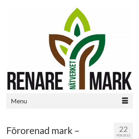
Menu
22
Förorenad mark –
FEB 2012