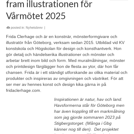
fram illustrationen för
Vårmötet 2025
posted in:
Nyhetsbrev
|
Frida Clerhage och är en konstnär, mönsterformgivare och
illustratör från Göteborg, verksam sedan 2015. Utbildad vid KV
konstskola och Högskolan för design och konsthantverk. Hon
gör detalj och händelserika illustrationer och mönster och
arbetar brett inom bild och form. Med muralmålningar, mönster
och printdesign färglägger hon de flesta av ytor, där hon får
chansen. Frida är i ett ständigt utforskande av olika material och
produkter och inspireras av omgivningen och växtriket. För att
ser mer av hennes konst och design kika gärna in på
fridaclerhage.com.
Inspirationen är natur, hav och land.
Havsformerna står för Göteborg men
har även koppling till en markmålning
som jag gjorde sommaren 2023 på
Stigbergstorget. (Många i Gbg
känner nog till den). Det projektet