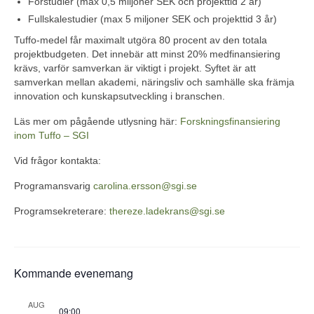
Förstudier (max 0,5 miljoner SEK och projekttid 2 år)
Fullskalestudier (max 5 miljoner SEK och projekttid 3 år)
Tuffo-medel får maximalt utgöra 80 procent av den totala
projektbudgeten. Det innebär att minst 20% medfinansiering
krävs, varför samverkan är viktigt i projekt. Syftet är att
samverkan mellan akademi, näringsliv och samhälle ska främja
innovation och kunskapsutveckling i branschen.
Läs mer om pågående utlysning här:
Forskningsfinansiering
inom Tuffo – SGI
Vid frågor kontakta:
Programansvarig
carolina.ersson@sgi.se
Programsekreterare:
thereze.ladekrans@sgi.se
Kommande evenemang
AUG
09:00