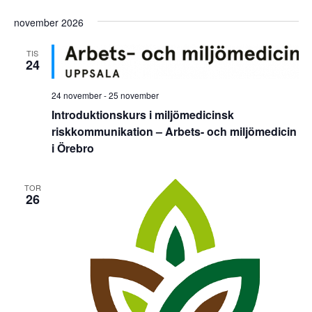
vyn
navi
Välj
datum.
november 2026
TIS
24
24 november
-
25 november
Introduktionskurs i miljömedicinsk
riskkommunikation – Arbets- och miljömedicin
i Örebro
TOR
26