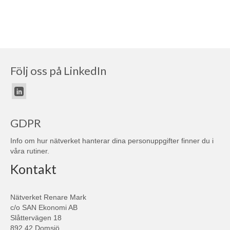
Följ oss på LinkedIn
GDPR
Info om hur nätverket hanterar dina personuppgifter finner du i
våra
rutiner
.
Kontakt
Nätverket Renare Mark
c/o SAN Ekonomi AB
Slåttervägen 18
892 42 Domsjö