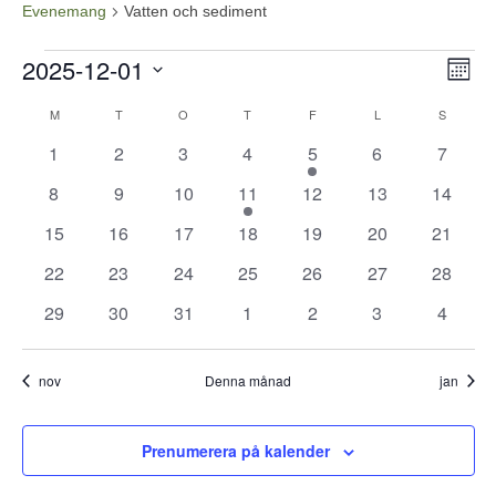
Evenemang
Vatten och sediment
Evenemang
2025-12-01
Vy-
Ev
Månad
vyn
navi
Välj
Kalender
M
MÅNDAG
T
TISDAG
O
ONSDAG
T
TORSDAG
F
FREDAG
L
LÖRDAG
S
SÖNDA
datum.
av
0
0
0
0
1
0
0
1
2
3
4
5
6
7
evenemang
evenemang
evenemang
evenemang
evenemang
evenemang
evene
Evenemang
0
0
0
1
0
0
0
8
9
10
11
12
13
14
evenemang
evenemang
evenemang
evenemang
evenemang
evenemang
evenem
0
0
0
0
0
0
0
15
16
17
18
19
20
21
evenemang
evenemang
evenemang
evenemang
evenemang
evenemang
evenem
0
0
0
0
0
0
0
22
23
24
25
26
27
28
evenemang
evenemang
evenemang
evenemang
evenemang
evenemang
evenem
0
0
0
0
0
0
0
29
30
31
1
2
3
4
evenemang
evenemang
evenemang
evenemang
evenemang
evenemang
evene
nov
Denna månad
jan
Prenumerera på kalender