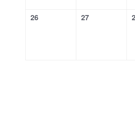
0
0
26
27
evenemang,
evenemang,