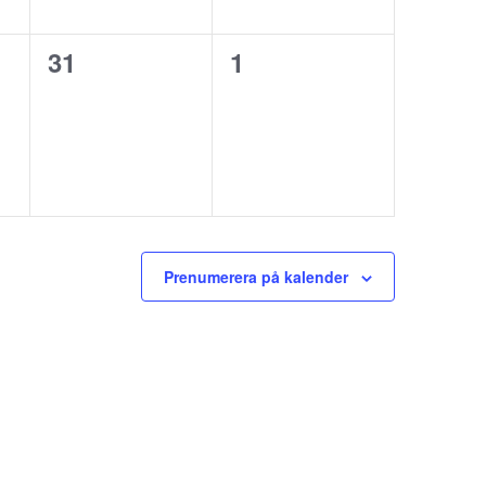
0
0
31
1
,
evenemang,
evenemang,
Prenumerera på kalender