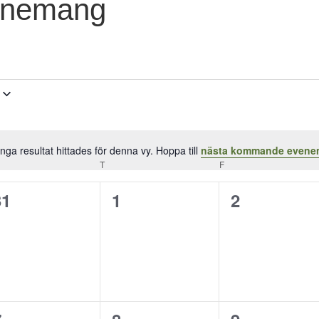
enemang
Inga resultat hittades för denna vy. Hoppa till
nästa kommande even
Notis
SDAG
T
TORSDAG
F
FREDAG
0
0
0
31
1
2
evenemang,
evenemang,
evenemang