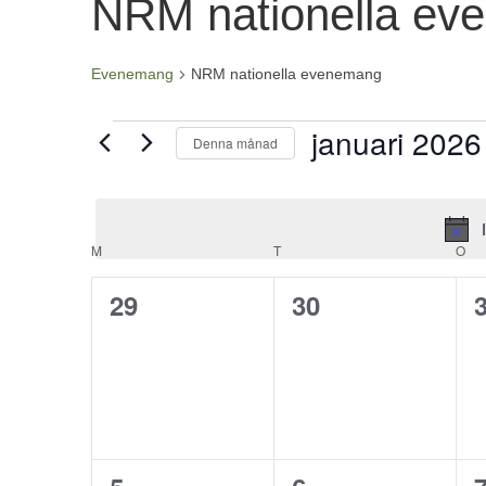
NRM nationella ev
Evenemang
NRM nationella evenemang
Evenemang
januari 2026
Denna månad
Välj
datum.
Kalender
M
MÅNDAG
T
TISDAG
O
ON
av
0
0
29
30
Evenemang
evenemang,
evenemang,