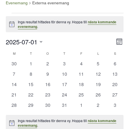
Evenemang
Externa evenemang
Evenemang
Inga resultat hittades för denna vy. Hoppa till
nästa kommande
Notis
evenemang
.
2025-07-01
Vy-
Ev
Månad
vyn
navi
Välj
Kalender
M
MÅNDAG
T
TISDAG
O
ONSDAG
T
TORSDAG
F
FREDAG
L
LÖRDAG
S
SÖNDA
datum.
av
0
0
0
0
0
0
0
30
1
2
3
4
5
6
evenemang
evenemang
evenemang
evenemang
evenemang
evenemang
evene
Evenemang
0
0
0
0
0
0
0
7
8
9
10
11
12
13
evenemang
evenemang
evenemang
evenemang
evenemang
evenemang
evenem
0
0
0
0
0
0
0
14
15
16
17
18
19
20
evenemang
evenemang
evenemang
evenemang
evenemang
evenemang
evenem
0
0
0
0
0
0
0
21
22
23
24
25
26
27
evenemang
evenemang
evenemang
evenemang
evenemang
evenemang
evenem
0
0
0
0
0
0
0
28
29
30
31
1
2
3
evenemang
evenemang
evenemang
evenemang
evenemang
evenemang
evene
Inga resultat hittades för denna vy. Hoppa till
nästa kommande
Notis
evenemang
.