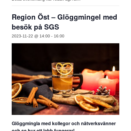
Region Öst – Glöggmingel med
besök på SGS
2023-11-22 @ 14:00
-
16:00
Glöggmingla med kollegor och nätverksvänner
och se hur ett labb fungerar!