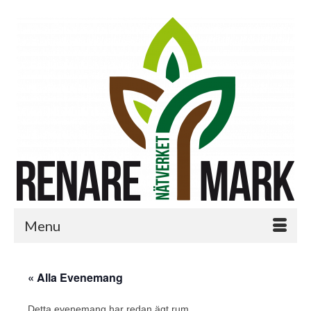
Menu
« Alla Evenemang
Detta evenemang har redan ägt rum.