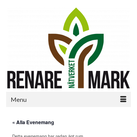
Menu
« Alla Evenemang
Detta evenemang har redan ägt rum.