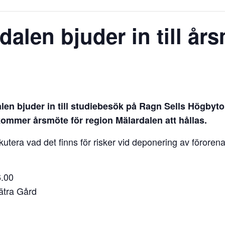
alen bjuder in till år
n bjuder in till s
tudiebesök på Ragn Sells Högbyto
mmer årsmöte för region Mälardalen att hållas.
utera vad det finns för risker vid deponering av föroren
6.00
ätra Gård