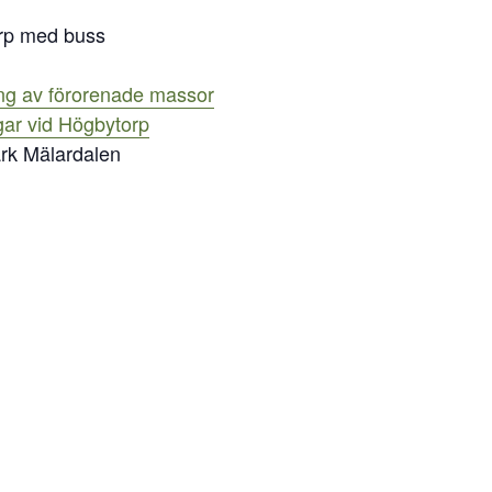
rp med buss
ing av förorenade massor
gar vid Högbytorp
rk Mälardalen