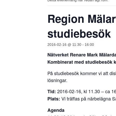
Detta evenemang har redan ägt rum.
Region Mälard
studiebesök
2016-02-16 @ 11:30
-
16:00
Nätverket Renare Mark Mälardale
Kombinerat med studiebesök ko
På studiebesök kommer vi att disk
lösningar.
2016-02-16, kl 11.30 – ca 1
Tid:
Vi träffas på närbelägna S
Plats:
Agenda