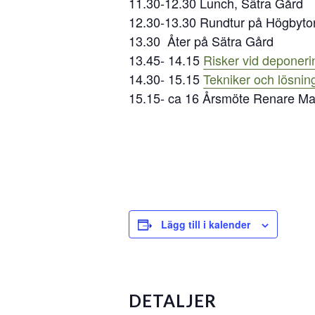
11.30-12.30 Lunch, Sätra Gård
12.30-13.30 Rundtur på Högbyto
13.30 Åter på Sätra Gård
13.45- 14.15
Risker vid deponer
14.30- 15.15
Tekniker och lösnin
15.15- ca 16 Årsmöte Renare Ma
Lägg till i kalender
DETALJER