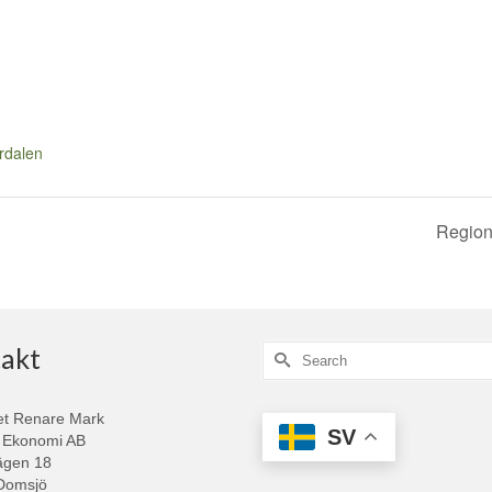
rdalen
Region 
akt
Search
for:
et Renare Mark
SV
 Ekonomi AB
ägen 18
Domsjö