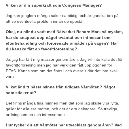
Vilken är din superkraft som Congress Manager?
Jag kan jonglera många saker samtidigt och är ganska bra på
att se eventuella problem innan de uppstår.
Okej, nu när du varit med Nätverket Renare Mark så mycket,
har du snappat upp något oväntat och intressant om
efterbehandling och förorenade områden på vägen? Har
du kanske fått en favoritförorening?
Ja, jag har lärt mig massor genom åren. Jag vill inte kalla det för
favoritförorening men jag har verkligen fått upp ögonen för
PFAS. Känns som om det finns i och överallt där det inte skall
vara.
Vilket är ditt bästa minne från tidigare Vårmöten? Något
som sticker ut?
Det finns många fina minnen men det som jag skulle vilja lyfta,
gäller för alla era möten, och det är era deltagare. Så trevliga,
ordningsamma och intresserade.
Hur tycker du att Vårmötet har utvecklats genom åren? Vad