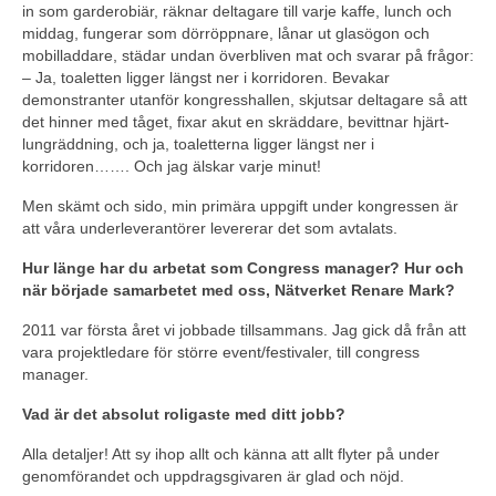
in som garderobiär, räknar deltagare till varje kaffe, lunch och
middag, fungerar som dörröppnare, lånar ut glasögon och
mobilladdare, städar undan överbliven mat och svarar på frågor:
– Ja, toaletten ligger längst ner i korridoren. Bevakar
demonstranter utanför kongresshallen, skjutsar deltagare så att
det hinner med tåget, fixar akut en skräddare, bevittnar hjärt-
lungräddning, och ja, toaletterna ligger längst ner i
korridoren……. Och jag älskar varje minut!
Men skämt och sido, min primära uppgift under kongressen är
att våra underleverantörer levererar det som avtalats.
Hur länge har du arbetat som Congress manager? Hur och
när började samarbetet med oss, Nätverket Renare Mark?
2011 var första året vi jobbade tillsammans. Jag gick då från att
vara projektledare för större event/festivaler, till congress
manager.
Vad är det absolut roligaste med ditt jobb?
Alla detaljer! Att sy ihop allt och känna att allt flyter på under
genomförandet och uppdragsgivaren är glad och nöjd.