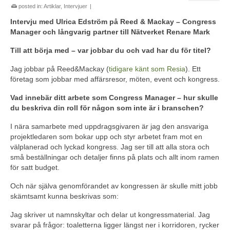
posted in:
Artiklar
,
Intervjuer
|
Intervju med Ulrica Edström på Reed & Mackay – Congress
Manager och långvarig partner till Nätverket Renare Mark
Till att börja med – var jobbar du och vad har du för titel?
Jag jobbar på Reed&Mackay (
tidigare känt som Resia
). Ett
företag som jobbar med affärsresor, möten, event och kongress.
Vad innebär ditt arbete som Congress Manager – hur skulle
du beskriva din roll för någon som inte är i branschen?
I nära samarbete med uppdragsgivaren är jag den ansvariga
projektledaren som bokar upp och styr arbetet fram mot en
välplanerad och lyckad kongress. Jag ser till att alla stora och
små beställningar och detaljer finns på plats och allt inom ramen
för satt budget.
Och när själva genomförandet av kongressen är skulle mitt jobb
skämtsamt kunna beskrivas som:
Jag skriver ut namnskyltar och delar ut kongressmaterial. Jag
svarar på frågor: toaletterna ligger längst ner i korridoren, rycker