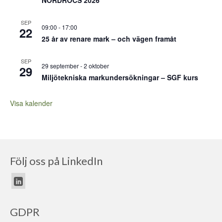
NORDROCS 2026
SEP
09:00
-
17:00
22
25 år av renare mark – och vägen framåt
SEP
29 september
-
2 oktober
29
Miljötekniska markundersökningar – SGF kurs
Visa kalender
Följ oss på LinkedIn
GDPR