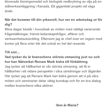
klorerade lösningsmedel och biologisk nedbrytning av olja på en
stålverksanläggning i Kanada. Ett gigantiskt projekt vid vägs
ände.
När det kommer till din yrkesroll, hur ser en arbetsdag ut för
dig?
Mina dagar består i huvudsak av möten med väldigt varierande
frågeställningar, främst ledarskapsfrågor, affärer och
verksamhetsutveckling. Eftersom jag är chef över en region med
kontor på flera orter blir det också en hel del resande.
Till sist…
Vad tycker du är branschens största utmaning just nu och
hur kan Nätverket Renare Mark bidra till förbättring
Jag tycker att hållbarhet är vår största utmaning, att få in
hållbarhet i ett vidare perspektiv i våra utredningar och åtgärder.
Här tycker jag att Renare Mark kan bidra genom att vi på våra
möten och seminarier delar viktig kunskap och för en bra dialog
mellan branschens olika aktörer.
Vem är Maria?