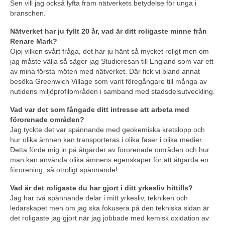
Sen vill jag också lyfta fram nätverkets betydelse för unga i
branschen.
Nätverket har ju fyllt 20 år, vad är ditt roligaste minne från
Renare Mark?
Ojoj vilken svårt fråga, det har ju hänt så mycket roligt men om
jag måste välja så säger jag Studieresan till England som var ett
av mina första möten med nätverket. Där fick vi bland annat
besöka Greenwich Village som varit föregångare till många av
nutidens miljöprofilområden i samband med stadsdelsutveckling.
Vad var det som fångade ditt intresse att arbeta med
förorenade områden?
Jag tyckte det var spännande med geokemiska kretslopp och
hur olika ämnen kan transporteras i olika faser i olika medier.
Detta förde mig in på åtgärder av förorenade områden och hur
man kan använda olika ämnens egenskaper för att åtgärda en
förorening, så otroligt spännande!
Vad är det roligaste du har gjort i ditt yrkesliv hittills?
Jag har två spännande delar i mitt yrkesliv, tekniken och
ledarskapet men om jag ska fokusera på den tekniska sidan är
det roligaste jag gjort när jag jobbade med kemisk oxidation av