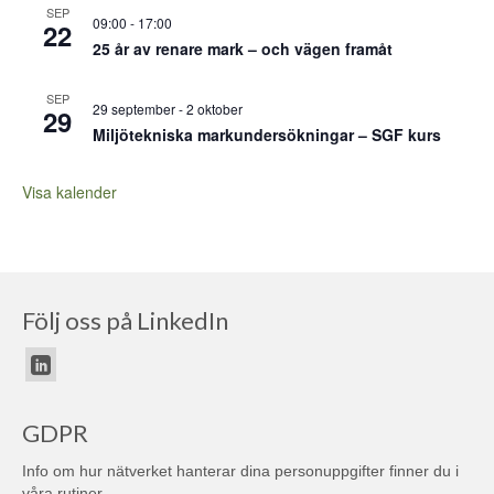
SEP
09:00
-
17:00
22
25 år av renare mark – och vägen framåt
SEP
29 september
-
2 oktober
29
Miljötekniska markundersökningar – SGF kurs
Visa kalender
Följ oss på LinkedIn
GDPR
Info om hur nätverket hanterar dina personuppgifter finner du i
våra
rutiner
.