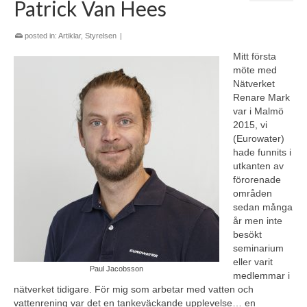
Patrick Van Hees
posted in:
Artiklar
,
Styrelsen
|
Mitt första
möte med
Nätverket
Renare Mark
var i Malmö
2015, vi
(Eurowater)
hade funnits i
utkanten av
förorenade
områden
sedan många
år men inte
besökt
seminarium
eller varit
Paul Jacobsson
medlemmar i
nätverket tidigare. För mig som arbetar med vatten och
vattenrening var det en tankeväckande upplevelse… en