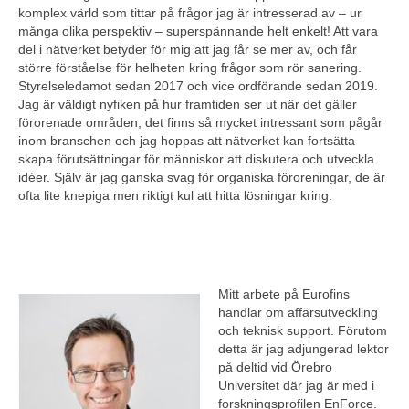
komplex värld som tittar på frågor jag är intresserad av – ur
många olika perspektiv – superspännande helt enkelt! Att vara
del i nätverket betyder för mig att jag får se mer av, och får
större förståelse för helheten kring frågor som rör sanering.
Styrelseledamot sedan 2017 och vice ordförande sedan 2019.
Jag är väldigt nyfiken på hur framtiden ser ut när det gäller
förorenade områden, det finns så mycket intressant som pågår
inom branschen och jag hoppas att nätverket kan fortsätta
skapa förutsättningar för människor att diskutera och utveckla
idéer. Själv är jag ganska svag för organiska föroreningar, de är
ofta lite knepiga men riktigt kul att hitta lösningar kring.
Mitt arbete på Eurofins
handlar om affärsutveckling
och teknisk support. Förutom
detta är jag adjungerad lektor
på deltid vid Örebro
Universitet där jag är med i
forskningsprofilen EnForce.