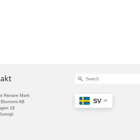
akt
Search
for:
et Renare Mark
SV
 Ekonomi AB
ägen 18
Domsjö