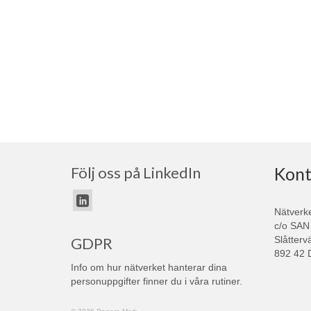
Följ oss på LinkedIn
Kont
Nätverk
c/o SAN
Slåtterv
GDPR
892 42 
Info om hur nätverket hanterar dina
personuppgifter finner du i våra
rutiner
.