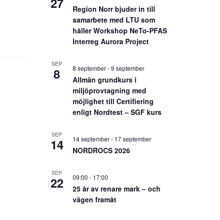
27
Region Norr bjuder in till
samarbete med LTU som
håller Workshop NeTo-PFAS
Interreg Aurora Project
SEP
8 september
-
9 september
8
Allmän grundkurs i
miljöprovtagning med
möjlighet till Certifiering
enligt Nordtest – SGF kurs
SEP
14 september
-
17 september
14
NORDROCS 2026
SEP
09:00
-
17:00
22
25 år av renare mark – och
vägen framåt