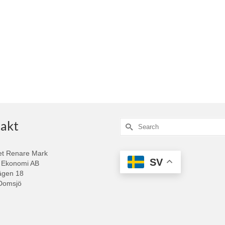
akt
Search
for:
et Renare Mark
SV
 Ekonomi AB
ägen 18
Domsjö