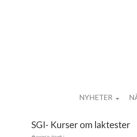
NYHETER
N
SGI- Kurser om laktester
posted in:
Aktuellt
|