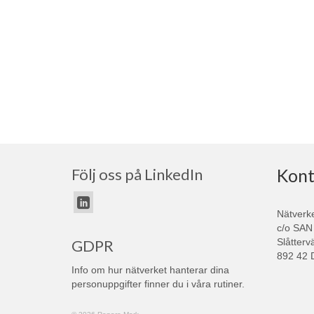
Följ oss på LinkedIn
Kont
Nätverk
c/o SAN
Slåtterv
GDPR
892 42 
Info om hur nätverket hanterar dina
personuppgifter finner du i våra
rutiner
.