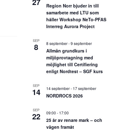
27
Region Norr bjuder in till
samarbete med LTU som
håller Workshop NeTo-PFAS
Interreg Aurora Project
SEP
8 september
-
9 september
8
Allmän grundkurs i
miljöprovtagning med
möjlighet till Certifiering
enligt Nordtest – SGF kurs
SEP
14 september
-
17 september
14
NORDROCS 2026
SEP
09:00
-
17:00
22
25 år av renare mark – och
vägen framåt