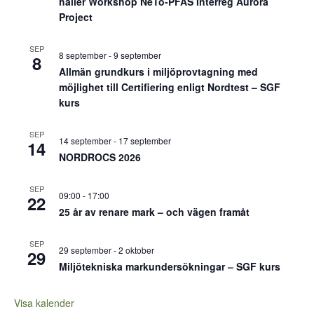
håller Workshop NeTo-PFAS Interreg Aurora
Project
SEP
8 september
-
9 september
8
Allmän grundkurs i miljöprovtagning med
möjlighet till Certifiering enligt Nordtest – SGF
kurs
SEP
14 september
-
17 september
14
NORDROCS 2026
SEP
09:00
-
17:00
22
25 år av renare mark – och vägen framåt
SEP
29 september
-
2 oktober
29
Miljötekniska markundersökningar – SGF kurs
Visa kalender