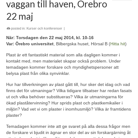
vaggan till haven, Örebro
22 maj
posted in:
Kurser och konferenser
|
När: Torsdagen den 22 maj 2014, kl. 10-16
Var: Örebro universitet
, Bilbergska huset, Hörsal B (
Hitta hit
)
Plast är ett fantastiskt material som alla dagligen kommer i
kontakt med, men materialet skapar också problem. Under
temadagen kommer forskare och myndighetspersoner att
belysa plast från olika synvinklar.
Hur har tillverkningen av plast gått till, hur sker det idag och vad
finns det för utmaningar? Vilka tidigare tillsatser har redan fasats
ut och vilka behöver substitueras? Vilka är utmaningarna för
ökad plaståtervinning? Hur sprids plast och plastkemikalier i
miljön? Vad vet vi om plaster i inomhusmiljö? Vilka är framtidens
plaster?
Temadagen kommer inte att ge svaret på alla dessa frågor men
de forskare vi bjudit in ägnar en stor del av sin forskargärning åt