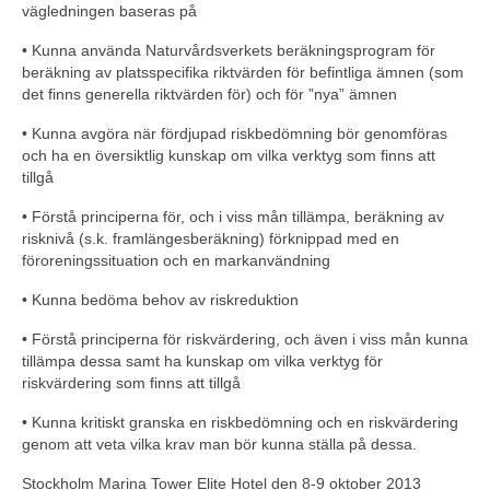
vägledningen baseras på
• Kunna använda Naturvårdsverkets beräkningsprogram för
beräkning av platsspecifika riktvärden för befintliga ämnen (som
det finns generella riktvärden för) och för ”nya” ämnen
• Kunna avgöra när fördjupad riskbedömning bör genomföras
och ha en översiktlig kunskap om vilka verktyg som finns att
tillgå
• Förstå principerna för, och i viss mån tillämpa, beräkning av
risknivå (s.k. framlängesberäkning) förknippad med en
föroreningssituation och en markanvändning
• Kunna bedöma behov av riskreduktion
• Förstå principerna för riskvärdering, och även i viss mån kunna
tillämpa dessa samt ha kunskap om vilka verktyg för
riskvärdering som finns att tillgå
• Kunna kritiskt granska en riskbedömning och en riskvärdering
genom att veta vilka krav man bör kunna ställa på dessa.
Stockholm Marina Tower Elite Hotel den 8-9 oktober 2013