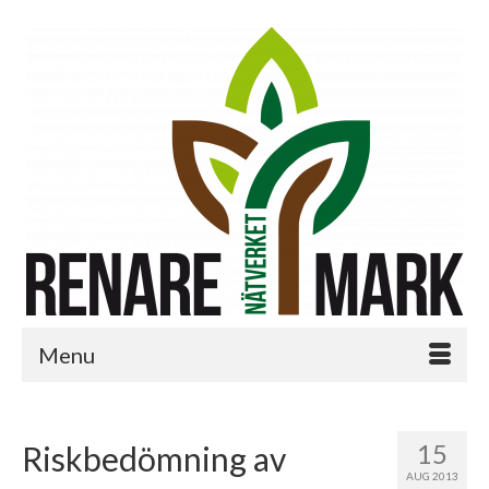
Menu
15
Riskbedömning av
AUG 2013