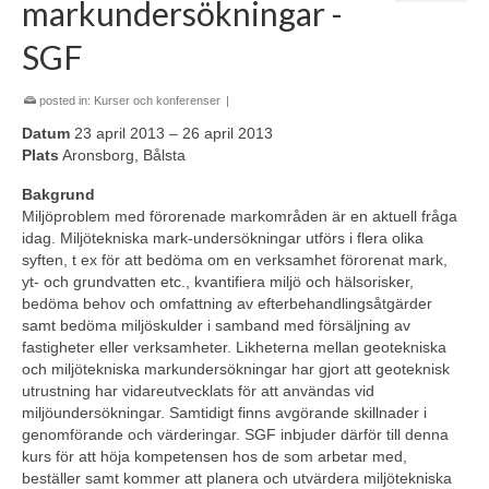
markundersökningar -
SGF
posted in:
Kurser och konferenser
|
Datum
23 april 2013 – 26 april 2013
Plats
Aronsborg, Bålsta
Bakgrund
Miljöproblem med förorenade markområden är en aktuell fråga
idag. Miljötekniska mark-undersökningar utförs i flera olika
syften, t ex för att bedöma om en verksamhet förorenat mark,
yt- och grundvatten etc., kvantifiera miljö och hälsorisker,
bedöma behov och omfattning av efterbehandlingsåtgärder
samt bedöma miljöskulder i samband med försäljning av
fastigheter eller verksamheter. Likheterna mellan geotekniska
och miljötekniska markundersökningar har gjort att geoteknisk
utrustning har vidareutvecklats för att användas vid
miljöundersökningar. Samtidigt finns avgörande skillnader i
genomförande och värderingar. SGF inbjuder därför till denna
kurs för att höja kompetensen hos de som arbetar med,
beställer samt kommer att planera och utvärdera miljötekniska