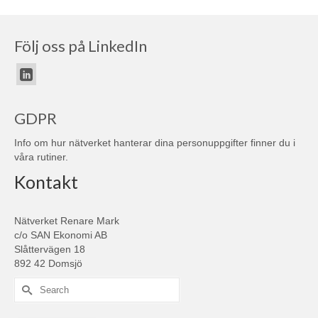
Följ oss på LinkedIn
GDPR
Info om hur nätverket hanterar dina personuppgifter finner du i
våra
rutiner
.
Kontakt
Nätverket Renare Mark
c/o SAN Ekonomi AB
Slåttervägen 18
892 42 Domsjö
Search
for: