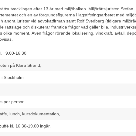
rättsutvecklingen efter 13 år med miljöbalken. Miljörättsjuristen Stefan
rtementet och en av förgrundsfigurerna i lagstiftningsarbetet med miljö
ch andra jurister vid advokatfirman samt Rolf Svedberg (tidigare miljörå
 rättsläge och diskuterar framtida frågor vad gäller bl.a. industriverk
s olika moment. Även frågor rörande lokalisering, vindkraft, avfall, dep
ovisas.
kl. 9.00-16.30,
öten på Klara Strand,
 i Stockholm
s per person
affe, lunch, kursdokumentation,
 buffé kl. 16.30-19.00 ingår.