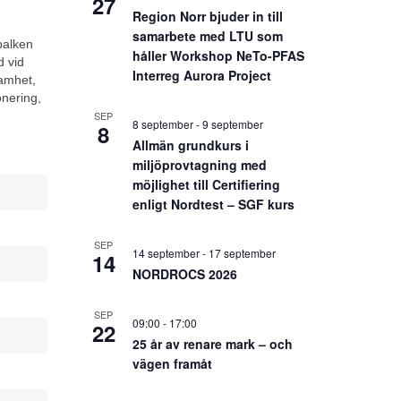
27
Region Norr bjuder in till
samarbete med LTU som
balken
håller Workshop NeTo-PFAS
d vid
Interreg Aurora Project
samhet,
onering,
SEP
8 september
-
9 september
8
Allmän grundkurs i
miljöprovtagning med
möjlighet till Certifiering
enligt Nordtest – SGF kurs
SEP
14 september
-
17 september
14
NORDROCS 2026
SEP
09:00
-
17:00
22
25 år av renare mark – och
vägen framåt