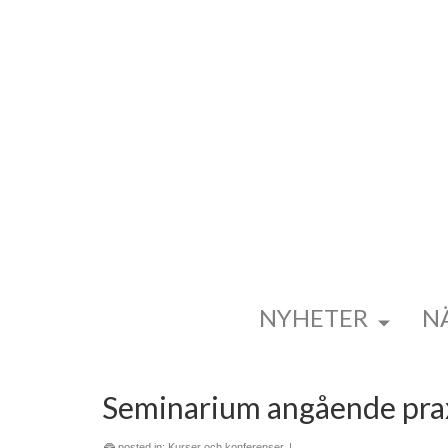
NYHETER
N
Seminarium angående praxi
posted in:
Kurser och konferenser
|