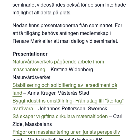
seminariet videosändes också för de som inte hade
möjlighet att delta på plats.
Nedan finns presentationerna från seminariet. För
att få tillgång behövs antingen medlemskap i
Renare Mark eller att man deltog vid seminariet.
Presentationer
Naturvårdsverkets pågående arbete inom
masshantering
– Kristina Widenberg
Naturvårdsverket
Stabilisering och solidifiering av lersediment på
land
– Anna Kruger, Västerås Stad
Byggindustrins omställning- Från uttag till ”återtag”
av råvara
– Johannes Pettersson, Swerock
Så skapar vi giftfria cirkulära materialflöden
– Carl
Zide, Massbalans
Frågor om masshantering ur en jurists perspektiv
med – Maria Pajkull, Front Advokater AB