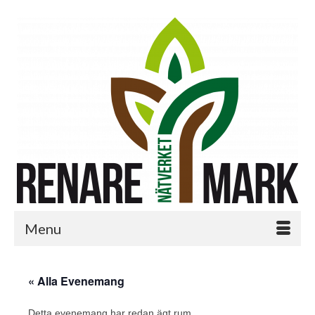
Menu
« Alla Evenemang
Detta evenemang har redan ägt rum.