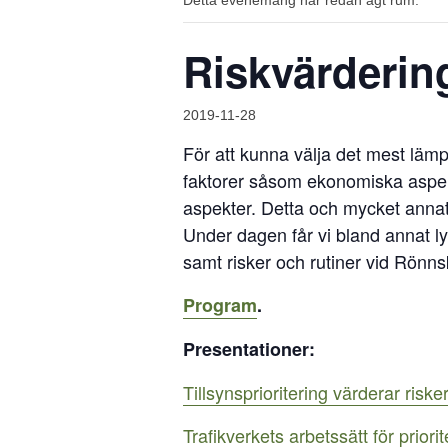
Detta evenemang har redan ägt rum.
Riskvärdering
2019-11-28
För att kunna välja det mest lämp
faktorer såsom ekonomiska aspekt
aspekter. Detta och mycket anna
Under dagen får vi bland annat ly
samt risker och rutiner vid Rönn
Program
.
Presentationer:
Tillsynsprioritering värderar risk
Trafikverkets arbetssätt för priori