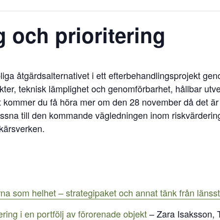
 och prioritering
liga åtgärdsalternativet i ett efterbehandlingsprojekt ge
er, teknisk lämplighet och genomförbarhet, hållbar utve
t kommer du få höra mer om den 28 november då det är da
ssna till den kommande vägledningen inom riskvärdering, 
skärsverken.
erna som helhet – strategipaket och annat tänk från länss
tering i en portfölj av förorenade objekt
– Zara Isaksson, T