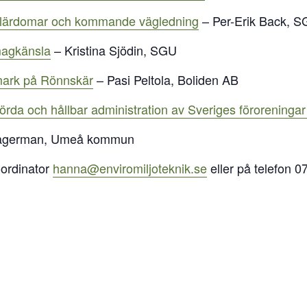
– lärdomar och kommande vägledning
– Per-Erik Back, S
magkänsla
– Kristina Sjödin, SGU
l mark på Rönnskär
– Pasi Peltola, Boliden AB
börda och hållbar administration av Sveriges föroreningar 
agerman, Umeå kommun
oordinator
hanna@enviromiljoteknik.se
eller på telefon 0