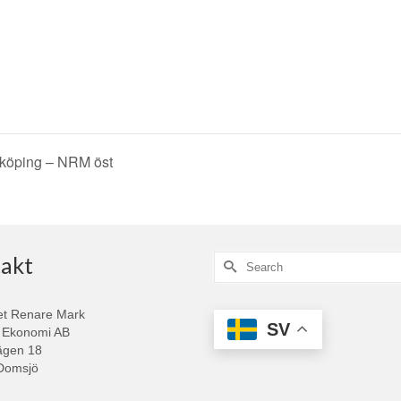
nköping – NRM öst
akt
Search
for:
et Renare Mark
SV
 Ekonomi AB
ägen 18
Domsjö