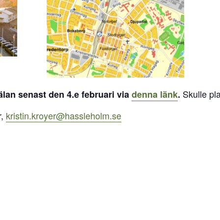
Skulle plat
lan senast den 4.e februari via
denna länk
.
r,
kristin.kroyer@hassleholm.se