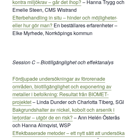
kontra miljökrav – går det ihop?
– Hanna Trygg och
Emelie Steen, CMS Wistrand
E
fterbehandling in situ – hinder och möjligheter-
eller hur gör man?
En beställares erfarenheter –
Elke Myrhede, Norrköpings kommun
Session C – Biotillgänglighet och effektanalys
Fördjupade undersökningar av förorenade
områden, biotillgänglighet och exponering av
metaller i befolkning: Resultat från BIOMET-
projektet
– Linda Dunder och Charlotta Tiberg, SGI
Bakgrundshalter av nickel, kobolt och arsenik i
lerjordar – utgör de en risk?
– Ann Helén Österås
och Hanna Almqvist, WSP
Effektbaserade metoder – ett nytt sätt att undersöka