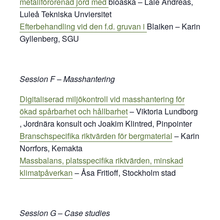
metallförorenad jord med
bioaska – Lale Andreas,
Luleå Tekniska Unviersitet
Efterbehandling vid den
f.d.
gruvan i
Blaiken – Karin
Gyllenberg, SGU
Session F – Masshantering
Digitaliserad miljökontroll vid masshantering för
ökad spårbarhet och hållbarhet
– V
iktoria Lundborg
, Jordnära konsult och Joakim Klintred, Pinpointer
Branschspecifika riktvärden för bergmaterial
–
Karin
Norrfors, Kemakta
Massbalans, platsspecifika riktvärden, minskad
klimatpåverkan
–
Åsa Fritioff, Stockholm stad
Session G – Case studies