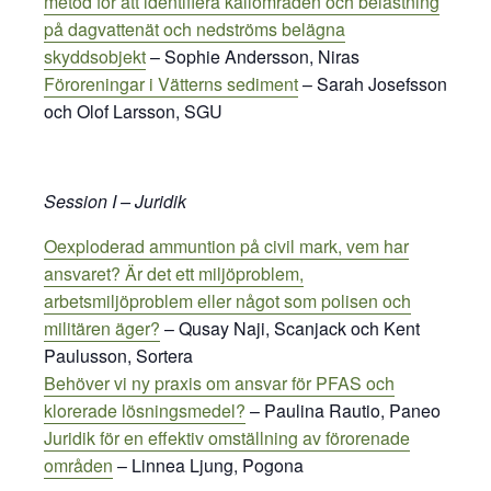
metod för att identifiera källområden och belastning
på dagvattenät och nedströms belägna
skyddsobjekt
– Sophie Andersson, Niras
Föroreningar i Vätterns sediment
– Sarah Josefsson
och Olof Larsson, SGU
Session I – Juridik
Oexploderad
ammuntion
på civil mark, vem har
ansvaret? Är det ett miljöproblem,
arbetsmiljöproblem eller något som polisen och
militären äger?
–
Qusay Naji, Scanjack och
Kent
Paulusson, Sortera
Behöver vi ny praxis om ansvar för PFAS och
klorerade lösningsmedel?
– Paulina Rautio, Paneo
Juridik för en effektiv omställning av förorenade
områden
– Linnea Ljung, Pogona