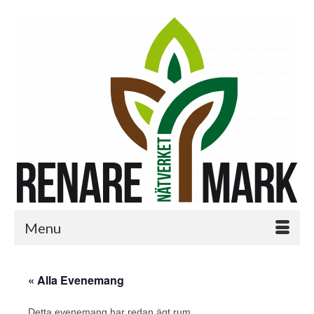
Menu
« Alla Evenemang
Detta evenemang har redan ägt rum.