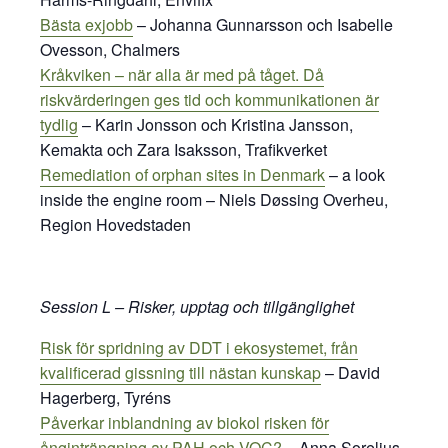
Bästa exjobb
– Johanna Gunnarsson och Isabelle
Ovesson, Chalmers
Kråkviken – när alla är med på tåget. Då
riskvärderingen ges tid och kommunikationen är
tydlig
– Karin Jonsson och Kristina Jansson,
Kemakta och Zara Isaksson, Trafikverket
Remediation of orphan sites in Denmark
– a look
inside the engine room – Niels Døssing Overheu,
Region Hovedstaden
Session L – Risker, upptag och tillgänglighet
Risk för spridning av DDT i ekosystemet, från
kvalificerad gissning till nästan kunskap
– David
Hagerberg, Tyréns
Påverkar inblandning av biokol risken för
ånginträngning av PAH och VOC?
– Anna Sorelius,