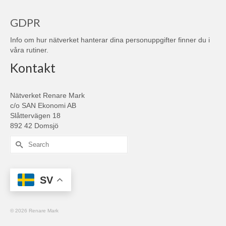
GDPR
Info om hur nätverket hanterar dina personuppgifter finner du i
våra
rutiner
.
Kontakt
Nätverket Renare Mark
c/o SAN Ekonomi AB
Slåttervägen 18
892 42 Domsjö
Search
for:
SV
© 2026 Renare Mark