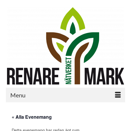
Menu
« Alla Evenemang
Detta evenemang har redan ägt rum.