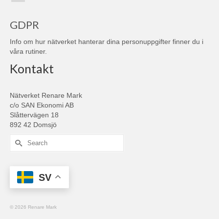
GDPR
Info om hur nätverket hanterar dina personuppgifter finner du i
våra
rutiner
.
Kontakt
Nätverket Renare Mark
c/o SAN Ekonomi AB
Slåttervägen 18
892 42 Domsjö
Search
for:
SV
© 2026 Renare Mark