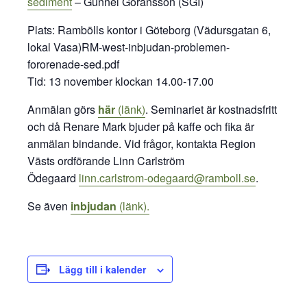
sediment
– Gunnel Göransson (SGI)
Plats: Rambölls kontor i Göteborg (Vädursgatan 6,
lokal Vasa)RM-west-inbjudan-problemen-
fororenade-sed.pdf
Tid: 13 november klockan 14.00-17.00
Anmälan görs
här
(länk)
. Seminariet är kostnadsfritt
och då Renare Mark bjuder på kaffe och fika är
anmälan bindande. Vid frågor, kontakta Region
Västs ordförande Linn Carlström
Ödegaard
linn.carlstrom-odegaard@ramboll.se
.
Se även
inbjudan
(länk).
Lägg till i kalender