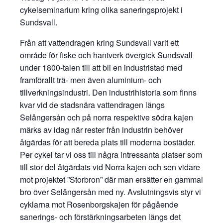
cykelseminarium kring olika saneringsprojekt i
Sundsvall.
Från att vattendragen kring Sundsvall varit ett
område för fiske och hantverk övergick Sundsvall
under 1800-talen till att bli en industristad med
framförallt trä- men även aluminium- och
tillverkningsindustri. Den industrihistoria som finns
kvar vid de stadsnära vattendragen längs
Selångersån och på norra respektive södra kajen
märks av idag när rester från industrin behöver
åtgärdas för att bereda plats till moderna bostäder.
Per cykel tar vi oss till några intressanta platser som
till stor del åtgärdats vid Norra kajen och sen vidare
mot projektet ”Storbron” där man ersätter en gammal
bro över Selångersån med ny. Avslutningsvis styr vi
cyklarna mot Rosenborgskajen för pågående
sanerings- och förstärkningsarbeten längs det