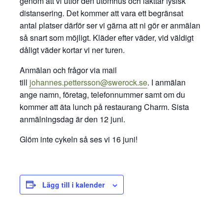
genom att vi utför den utomhus och iakttar fysisk
distansering. Det kommer att vara ett begränsat
antal platser därför ser vi gärna att ni gör er anmälan
så snart som möjligt. Kläder efter väder, vid väldigt
dåligt väder kortar vi ner turen.
Anmälan och frågor via mail
till
johannes.pettersson@swerock.se
. I anmälan
ange namn, företag, telefonnummer samt om du
kommer att äta lunch på restaurang Charm. Sista
anmälningsdag är den 12 juni.
Glöm inte cykeln så ses vi 16 juni!
Lägg till i kalender