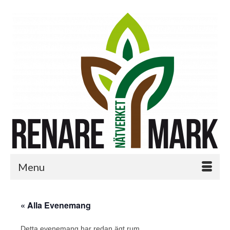
Menu
« Alla Evenemang
Detta evenemang har redan ägt rum.