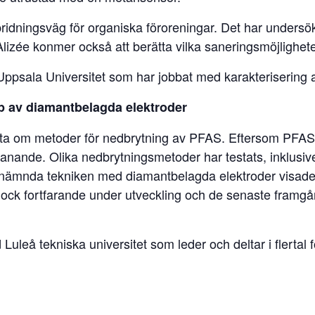
dningsväg för organiska föroreningar. Det har undersök
Alizée konmer också att berätta vilka saneringsmöjlighete
Uppsala Universitet som har jobbat med karakterisering a
p av diamantbelagda elektroder
ta om metoder för nedbrytning av PFAS. Eftersom PFAS ä
anande. Olika nedbrytningsmetoder har testats, inklusiv
tnämnda tekniken med diamantbelagda elektroder visade d
ock fortfarande under utveckling och de senaste framg
 Luleå tekniska universitet som leder och deltar i flerta