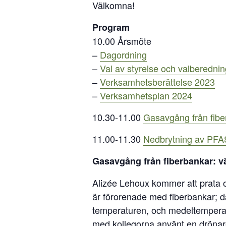
Välkomna!
Program
10.00 Årsmöte
–
Dagordning
–
Val av styrelse och valberednin
–
Verksamhetsberättelse 2023
–
Verksamhetsplan 2024
10.30-11.00
Gasavgång från fibe
11.00-11.30
Nedbrytning av PFAS
Gasavgång från fiberbankar: v
Alizée Lehoux kommer att prata 
är förorenade med fiberbankar; 
temperaturen, och medeltemperatu
med kollegorna använt en dröna