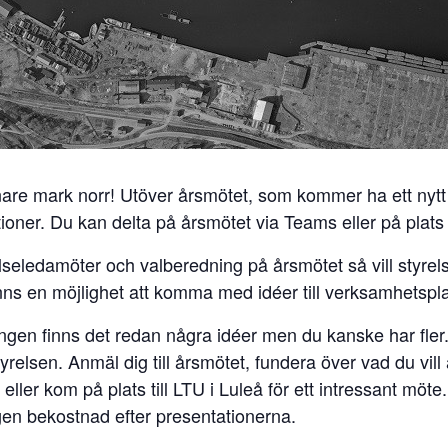
 mark norr! Utöver årsmötet, som kommer ha ett nytt oc
ioner. Du kan delta på årsmötet via Teams eller på plats
elseledamöter och valberedning på årsmötet så vill styrels
ns en möjlighet att komma med idéer till verksamhetspl
ringen finns det redan några idéer men du kanske har fler
elsen. Anmäl dig till årsmötet, fundera över vad du vil
eller kom på plats till LTU i Luleå för ett intressant möte
en bekostnad efter presentationerna.