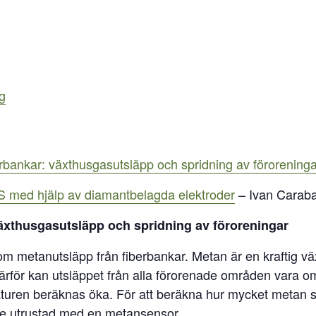
g
rbankar: växthusgasutsläpp och spridning av föroreninga
 med hjälp av diamantbelagda elektroder
– Ivan Carab
äxthusgasutsläpp och spridning av föroreningar
om metanutsläpp från fiberbankar. Metan är en kraftig 
därför kan utsläppet från alla förorenade områden vara
ren beräknas öka. För att beräkna hur mycket metan slä
re utrustad med en metansensor.