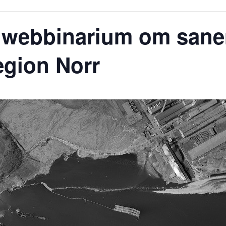
webbinarium om saner
egion Norr