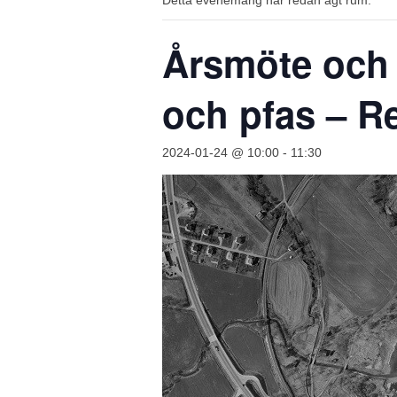
Detta evenemang har redan ägt rum.
Årsmöte och 
och pfas – R
2024-01-24 @ 10:00
-
11:30