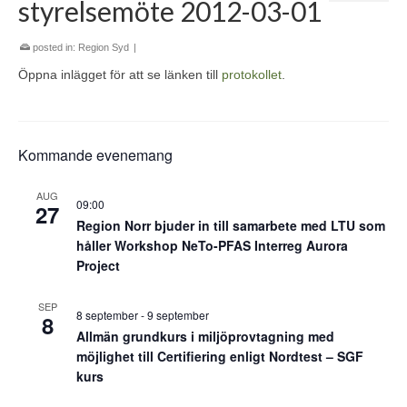
styrelsemöte 2012-03-01
posted in:
Region Syd
|
Öppna inlägget för att se länken till
protokollet
.
Kommande evenemang
AUG
09:00
27
Region Norr bjuder in till samarbete med LTU som
håller Workshop NeTo-PFAS Interreg Aurora
Project
SEP
8 september
-
9 september
8
Allmän grundkurs i miljöprovtagning med
möjlighet till Certifiering enligt Nordtest – SGF
kurs