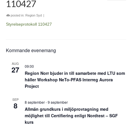
110427
posted in:
Region Syd
|
Styrelseprotokoll 110427
Kommande evenemang
AUG
09:00
27
Region Norr bjuder in till samarbete med LTU som
håller Workshop NeTo-PFAS Interreg Aurora
Project
SEP
8 september
-
9 september
8
Allmän grundkurs i miljöprovtagning med
möjlighet till Certifiering enligt Nordtest – SGF
kurs